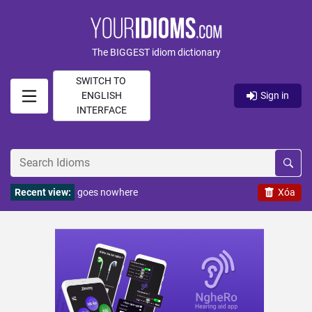
The BIGGEST idiom dictionary
SWITCH TO
ENGLISH
Sign in
INTERFACE
Recent view:
goes nowhere
Xóa