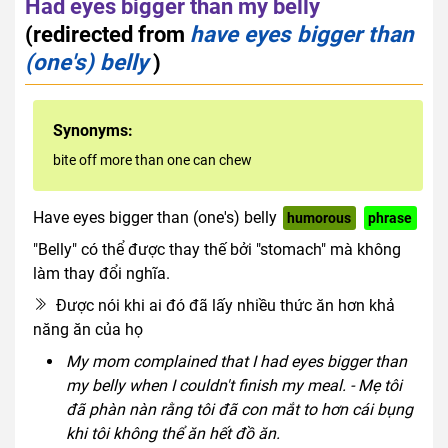
Had eyes bigger than my belly
(redirected from
have eyes bigger than
(one's) belly
)
Synonyms:
bite off more than one can chew
Have eyes bigger than (one's) belly
humorous
phrase
"Belly" có thể được thay thế bởi "stomach" mà không
làm thay đổi nghĩa.
Được nói khi ai đó đã lấy nhiều thức ăn hơn khả
năng ăn của họ
My mom complained that I had eyes bigger than
my belly when I couldn't finish my meal. - Mẹ tôi
đã phàn nàn rằng tôi đã con mắt to hơn cái bụng
khi tôi không thể ăn hết đồ ăn.