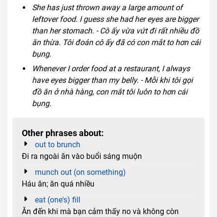
She has just thrown away a large amount of
leftover food. I guess she had her eyes are bigger
than her stomach. - Cô ấy vừa vứt đi rất nhiều đồ
ăn thừa. Tôi đoán cô ấy đã có con mắt to hơn cái
bụng.
Whenever I order food at a restaurant, I always
have eyes bigger than my belly. - Mỗi khi tôi gọi
đồ ăn ở nhà hàng, con mắt tôi luôn to hơn cái
bụng.
Other phrases about:
out to brunch
Đi ra ngoài ăn vào buổi sáng muộn
munch out (on something)
Háu ăn; ăn quá nhiều
eat (one's) fill
Ăn đến khi mà bạn cảm thấy no và không còn