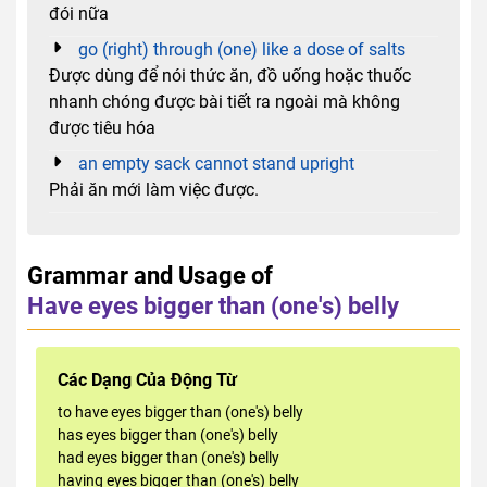
đói nữa
go (right) through (one) like a dose of salts
Được dùng để nói thức ăn, đồ uống hoặc thuốc
nhanh chóng được bài tiết ra ngoài mà không
được tiêu hóa
an empty sack cannot stand upright
Phải ăn mới làm việc được.
Grammar and Usage of
Have eyes bigger than (one's) belly
Các Dạng Của Động Từ
to have eyes bigger than (one's) belly
has eyes bigger than (one's) belly
had eyes bigger than (one's) belly
having eyes bigger than (one's) belly