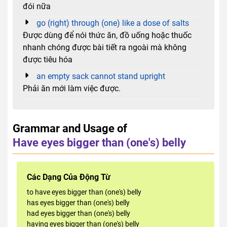
đói nữa
go (right) through (one) like a dose of salts
Được dùng để nói thức ăn, đồ uống hoặc thuốc
nhanh chóng được bài tiết ra ngoài mà không
được tiêu hóa
an empty sack cannot stand upright
Phải ăn mới làm việc được.
Grammar and Usage of
Have eyes bigger than (one's) belly
Các Dạng Của Động Từ
to have eyes bigger than (one's) belly
has eyes bigger than (one's) belly
had eyes bigger than (one's) belly
having eyes bigger than (one's) belly