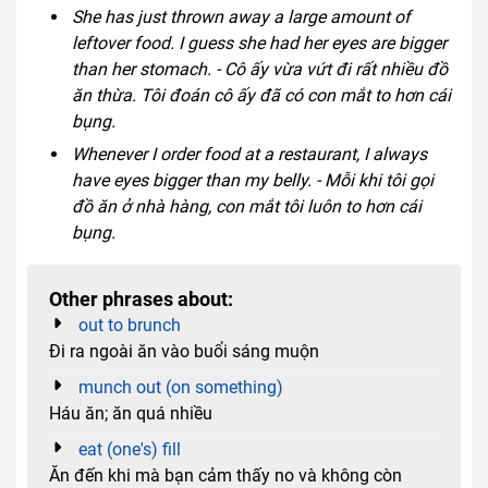
She has just thrown away a large amount of
leftover food. I guess she had her eyes are bigger
than her stomach. - Cô ấy vừa vứt đi rất nhiều đồ
ăn thừa. Tôi đoán cô ấy đã có con mắt to hơn cái
bụng.
Whenever I order food at a restaurant, I always
have eyes bigger than my belly. - Mỗi khi tôi gọi
đồ ăn ở nhà hàng, con mắt tôi luôn to hơn cái
bụng.
Other phrases about:
out to brunch
Đi ra ngoài ăn vào buổi sáng muộn
munch out (on something)
Háu ăn; ăn quá nhiều
eat (one's) fill
Ăn đến khi mà bạn cảm thấy no và không còn