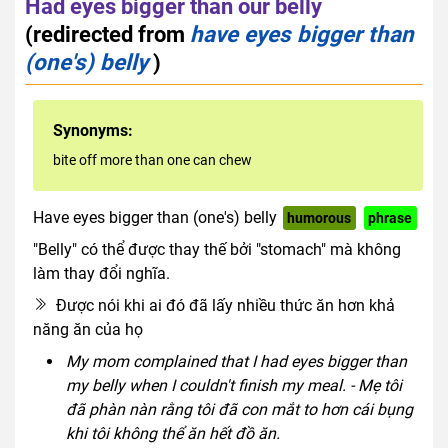
Had eyes bigger than our belly
(redirected from
have eyes bigger than
(one's) belly
)
Synonyms:
bite off more than one can chew
Have eyes bigger than (one's) belly
humorous
phrase
"Belly" có thể được thay thế bởi "stomach" mà không
làm thay đổi nghĩa.
Được nói khi ai đó đã lấy nhiều thức ăn hơn khả
năng ăn của họ
My mom complained that I had eyes bigger than
my belly when I couldn't finish my meal. - Mẹ tôi
đã phàn nàn rằng tôi đã con mắt to hơn cái bụng
khi tôi không thể ăn hết đồ ăn.