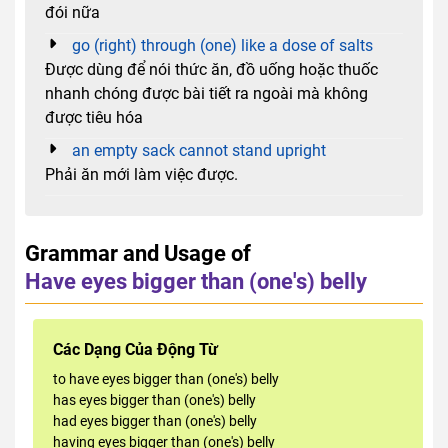
đói nữa
go (right) through (one) like a dose of salts
Được dùng để nói thức ăn, đồ uống hoặc thuốc
nhanh chóng được bài tiết ra ngoài mà không
được tiêu hóa
an empty sack cannot stand upright
Phải ăn mới làm việc được.
Grammar and Usage of
Have eyes bigger than (one's) belly
Các Dạng Của Động Từ
to have eyes bigger than (one's) belly
has eyes bigger than (one's) belly
had eyes bigger than (one's) belly
having eyes bigger than (one's) belly