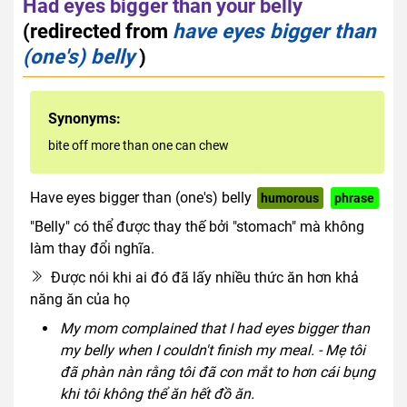
Had eyes bigger than your belly
(redirected from
have eyes bigger than
(one's) belly
)
Synonyms:
bite off more than one can chew
Have eyes bigger than (one's) belly
humorous
phrase
"Belly" có thể được thay thế bởi "stomach" mà không
làm thay đổi nghĩa.
Được nói khi ai đó đã lấy nhiều thức ăn hơn khả
năng ăn của họ
My mom complained that I had eyes bigger than
my belly when I couldn't finish my meal. - Mẹ tôi
đã phàn nàn rằng tôi đã con mắt to hơn cái bụng
khi tôi không thể ăn hết đồ ăn.