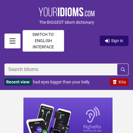
The BIGGEST idiom dictionary
SWITCH TO
ENGLISH
Sign in
INTERFACE
Recent view:
had eyes bigger than your belly
Xóa