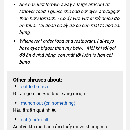
She has just thrown away a large amount of
leftover food. I guess she had her eyes are bigger
than her stomach. - Cô ấy vừa vứt đi rất nhiều đồ
ăn thừa. Tôi đoán cô ấy đã có con mắt to hơn cái
bụng.
Whenever I order food at a restaurant, I always
have eyes bigger than my belly. - Mỗi khi tôi gọi
đồ ăn ở nhà hàng, con mắt tôi luôn to hơn cái
bụng.
Other phrases about:
out to brunch
Đi ra ngoài ăn vào buổi sáng muộn
munch out (on something)
Háu ăn; ăn quá nhiều
eat (one's) fill
Ăn đến khi mà bạn cảm thấy no và không còn