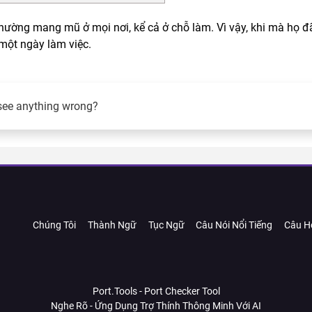
hường mang mũ ở mọi nơi, kể cả ở chỗ làm. Vì vậy, khi mà họ đ
 một ngày làm việc.
see anything wrong?
Chúng Tôi
Thành Ngữ
Tục Ngữ
Câu Nói Nổi Tiếng
Câu H
Port.Tools - Port Checker Tool
Nghe Rõ - Ứng Dụng Trợ Thính Thông Minh Với AI