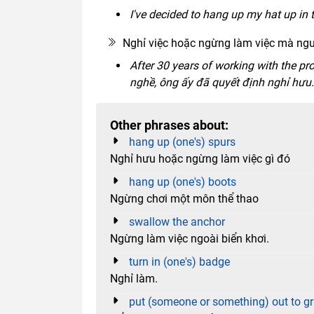
I've decided to hang up my hat up in 
Nghỉ việc hoặc ngừng làm việc mà ngườ
After 30 years of working with the pr
nghề, ông ấy đã quyết định nghỉ hưu.
Other phrases about:
hang up (one's) spurs
Nghỉ hưu hoặc ngừng làm việc gì đó
hang up (one's) boots
Ngừng chơi một môn thể thao
swallow the anchor
Ngừng làm việc ngoài biển khơi.
turn in (one's) badge
Nghỉ làm.
put (someone or something) out to g