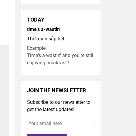
TODAY
time's a-wastin'
Thời gian sắp hết.
Example:
Time's a-wastin' and you're still
enjoying breakfast?
JOIN THE NEWSLETTER
Subscribe to our newsletter to
get the latest updates!