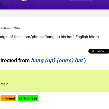
 explanation  
rigin of the idiom/phrase "hang up his hat", English Idiom
directed from
hang (up) (one's) hat
)
ome in
informal
verb phrase