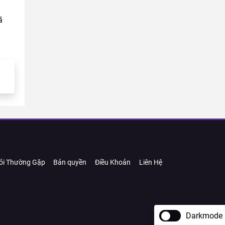
ã
ỏi Thường Gặp
Bản quyền
Điều Khoản
Liên Hệ
Darkmode