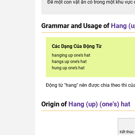
Để một con vật ăn cỏ trong một khu vực 
Grammar and Usage of
Hang (up
Các Dạng Của Động Từ
hanging up one's hat
hangs up one's hat
hung up one's hat
Động từ "hang" nên được chia theo thì củ
Origin of
Hang (up) (one's) hat
Kết thúc