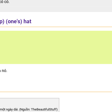
có cỏ.
) (one's) hat
a nó.
 một ngày dài. (Nguồn: TheBeautifulStuff)