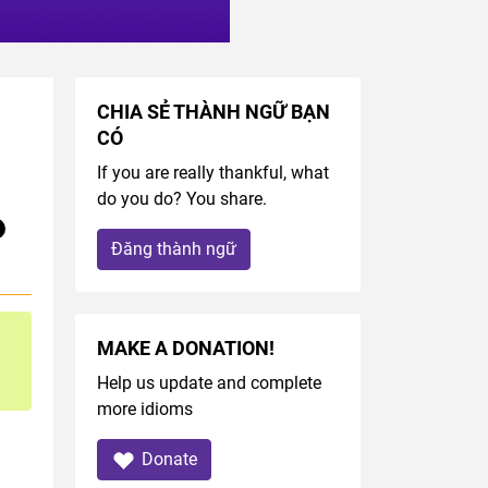
CHIA SẺ THÀNH NGỮ BẠN
CÓ
If you are really thankful, what
do you do? You share.
Đăng thành ngữ
MAKE A DONATION!
Help us update and complete
more idioms
Donate