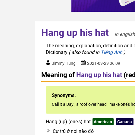
Hang up his hat
In english
The meaning, explanation, definition and o
Dictionary
( also found in
Tiếng Anh
)
Jimmy Hung
2021-09-29 06:09
Meaning of
Hang up his hat
(re
Synonyms:
Call it a Day
,
a roof over head
,
make one's h
Hang (up) (one's) hat
American
Canada
Cư trú ở nơi nào đó