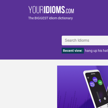
The BIGGEST idiom dictionary
Recent view:
hang up his hat