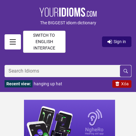
The BIGGEST idiom dictionary
SWITCH TO
ENGLISH
Sign in
INTERFACE
Recent view:
hanging up hat
Xóa