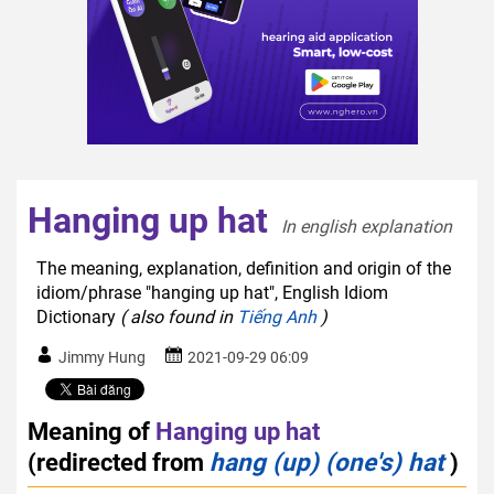
Hanging up hat
In english explanation  
The meaning, explanation, definition and origin of the
idiom/phrase "hanging up hat", English Idiom
Dictionary
( also found in
Tiếng Anh
)
Jimmy Hung
2021-09-29 06:09
Meaning of
Hanging up hat
(redirected from
hang (up) (one's) hat
)