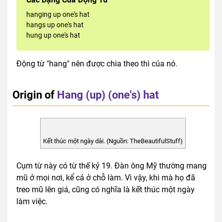
hanging up one's hat
hangs up one's hat
hung up one's hat
Động từ "hang" nên được chia theo thì của nó.
Origin of
Hang (up) (one's) hat
Kết thúc một ngày dài. (Nguồn: TheBeautifulStuff)
Cụm từ này có từ thế kỷ 19. Đàn ông Mỹ thường mang
mũ ở mọi nơi, kể cả ở chỗ làm. Vì vậy, khi mà họ đã
treo mũ lên giá, cũng có nghĩa là kết thúc một ngày
làm việc.