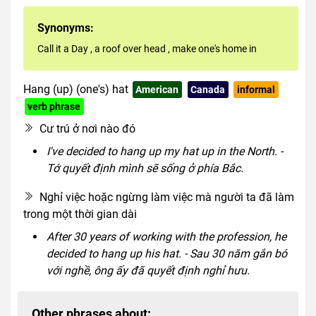
Synonyms:
Call it a Day
,
a roof over head
,
make one's home in
Hang (up) (one's) hat
American
Canada
informal
verb phrase
Cư trú ở nơi nào đó
I've decided to hang up my hat up in the North. -
Tớ quyết định mình sẽ sống ở phía Bắc.
Nghỉ việc hoặc ngừng làm việc mà người ta đã làm
trong một thời gian dài
After 30 years of working with the profession, he
decided to hang up his hat. - Sau 30 năm gắn bó
với nghề, ông ấy đã quyết định nghỉ hưu.
Other phrases about: