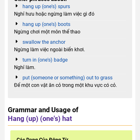
hang up (one's) spurs
Nghỉ hưu hoặc ngừng làm việc gì đó
hang up (one's) boots
Ngừng chơi một môn thể thao
swallow the anchor
Ngừng làm việc ngoài biển khơi.
turn in (one's) badge
Nghỉ làm.
put (someone or something) out to grass
Để một con vật ăn cỏ trong một khu vực có cỏ.
Grammar and Usage of
Hang (up) (one's) hat
Các Dạng Của Động Từ