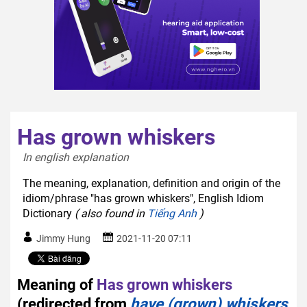
Has grown whiskers
In english explanation  
The meaning, explanation, definition and origin of the
idiom/phrase "has grown whiskers", English Idiom
Dictionary
( also found in
Tiếng Anh
)
Jimmy Hung
2021-11-20 07:11
Meaning of
Has grown whiskers
(redirected from
have (grown) whiskers