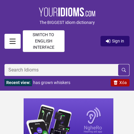
The BIGGEST idiom dictionary
SWITCH TO
ENGLISH
Sign in
INTERFACE
Recent view:
has grown whiskers
Xóa