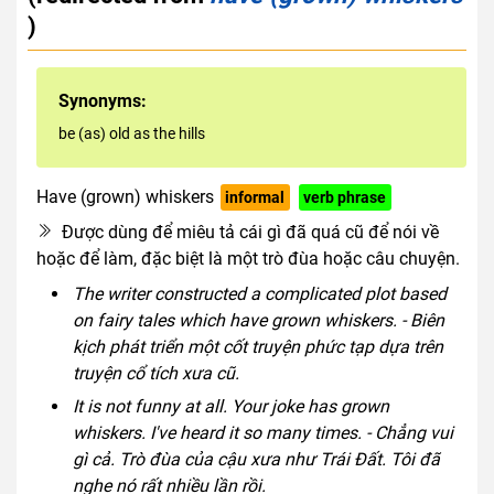
)
Synonyms:
be (as) old as the hills
Have (grown) whiskers
informal
verb phrase
Được dùng để miêu tả cái gì đã quá cũ để nói về
hoặc để làm, đặc biệt là một trò đùa hoặc câu chuyện.
The writer constructed a complicated plot based
on fairy tales which have grown whiskers. - Biên
kịch phát triển một cốt truyện phức tạp dựa trên
truyện cổ tích xưa cũ.
It is not funny at all. Your joke has grown
whiskers. I've heard it so many times. - Chẳng vui
gì cả. Trò đùa của cậu xưa như Trái Đất. Tôi đã
nghe nó rất nhiều lần rồi.