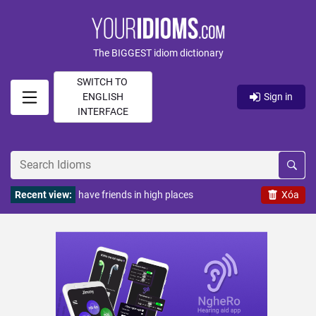
The BIGGEST idiom dictionary
SWITCH TO
ENGLISH
Sign in
INTERFACE
Recent view:
have friends in high places
Xóa