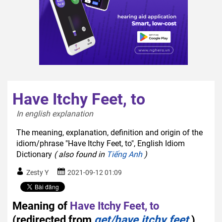
Have Itchy Feet, to
In english explanation  
The meaning, explanation, definition and origin of the
idiom/phrase "Have Itchy Feet, to", English Idiom
Dictionary
( also found in
Tiếng Anh
)
Zesty Y
2021-09-12 01:09
Meaning of
Have Itchy Feet, to
(redirected from
get/have itchy feet
)