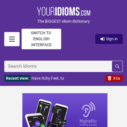
The BIGGEST idiom dictionary
SWITCH TO
ENGLISH
Sign in
INTERFACE
Recent view:
Have Itchy Feet, to
Xóa