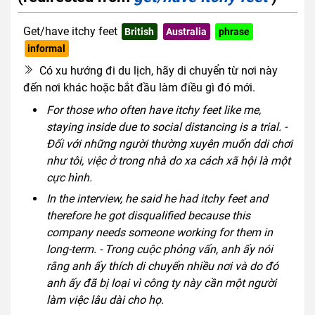
Get/have itchy feet
British
Australia
phrase
informal
Có xu hướng đi du lịch, hãy di chuyển từ nơi này
đến nơi khác hoặc bắt đầu làm điều gì đó mới.
For those who often have itchy feet like me,
staying inside due to social distancing is a trial. -
Đối với những người thường xuyên muốn ddi chơi
như tôi, việc ở trong nhà do xa cách xã hội là một
cực hình.
In the interview, he said he had itchy feet and
therefore he got disqualified because this
company needs someone working for them in
long-term. - Trong cuộc phỏng vấn, anh ấy nói
rằng anh ấy thích di chuyển nhiều nơi và do đó
anh ấy đã bị loại vì công ty này cần một người
làm việc lâu dài cho họ.