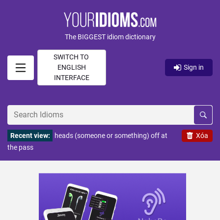
The BIGGEST idiom dictionary
SWITCH TO
ENGLISH
Sign in
INTERFACE
Recent view:
heads (someone or something) off at
Xóa
the pass