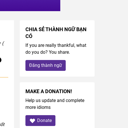
CHIA SẺ THÀNH NGỮ BẠN
CÓ
y
(
If you are really thankful, what
do you do? You share.
Đăng thành ngữ
MAKE A DONATION!
Help us update and complete
more idioms
Donate
sốt