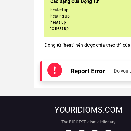
Các Dạng Của Động Từ
heated up
heating up
heats up
to heat up
Động từ "heat" nên được chia theo thì của
Report Error
Do you 
YOURIDIOMS.COM
The BIGGEST idiom dictionary