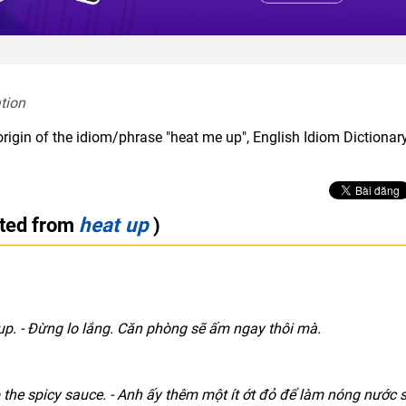
tion  
origin of the idiom/phrase "heat me up", English Idiom Dictionar
cted from
heat up
)
 up. - Đừng lo lắng. Căn phòng sẽ ấm ngay thôi mà.
the spicy sauce. - Anh ấy thêm một ít ớt đỏ để làm nóng nước 