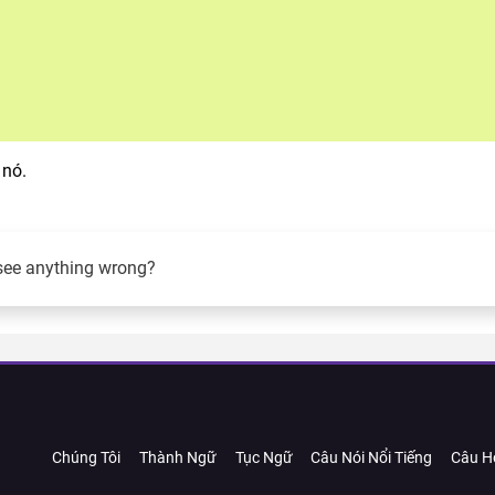
 nó.
see anything wrong?
Chúng Tôi
Thành Ngữ
Tục Ngữ
Câu Nói Nổi Tiếng
Câu H