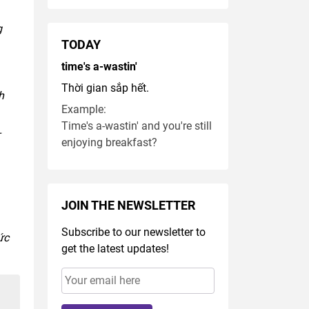
g
TODAY
time's a-wastin'
Thời gian sắp hết.
h
Example:
Time's a-wastin' and you're still
-
enjoying breakfast?
JOIN THE NEWSLETTER
Subscribe to our newsletter to
ức
get the latest updates!