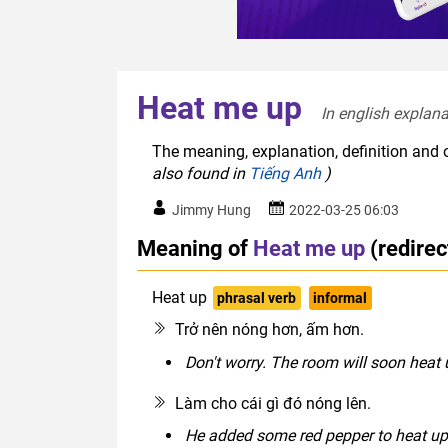
Heat me up
In english explana
The meaning, explanation, definition and 
also found in
Tiếng Anh
)
Jimmy Hung
2022-03-25 06:03
Meaning of
Heat me up
(redire
Heat up
phrasal verb
informal
Trở nên nóng hơn, ấm hơn.
Don't worry. The room will soon heat
Làm cho cái gì đó nóng lên.
He added some red pepper to heat up 