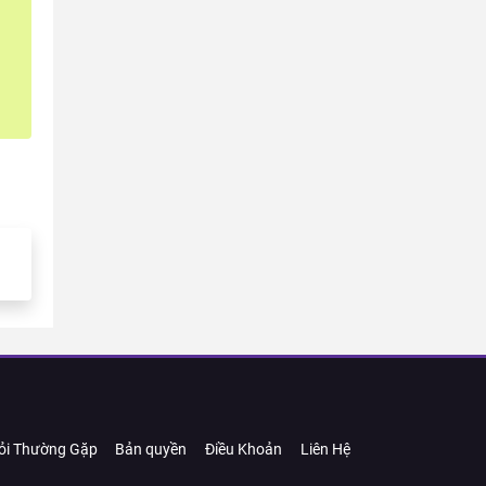
ỏi Thường Gặp
Bản quyền
Điều Khoản
Liên Hệ