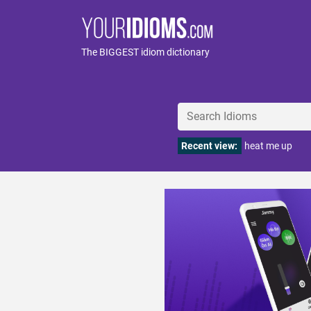
The BIGGEST idiom dictionary
Recent view:
heat me up