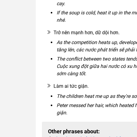
cay.
If the soup is cold, heat it up in the
nhé.
Trở nên mạnh hơn, dữ dội hơn.
As the competition heats up, develope
tăng lên, các nước phát triển sẽ phải
The conflict between two states tends
Cuộc xung đột giữa hai nước có xu h
sớm càng tốt.
Làm ai tức giận.
The children heat me up as they're so 
Peter messed her hair, which heated h
giận.
Other phrases about: