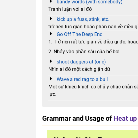
bandy words (with somebody)
Tranh luận với ai đó
kick up a fuss, stink, etc.
trở nên tức giận hoặc phàn nàn về điều g
Go Off The Deep End
1. Trở nên rất tức giận về điều gì đó, ho
2. Nhảy vào phần sâu của bể bơi
shoot daggers at (one)
Nhìn ai đó một cách giận dữ
Wave a red rag to a bull
Một sự khiêu khích có chủ ý chắc chắn s
lực.
Grammar and Usage of
Heat up