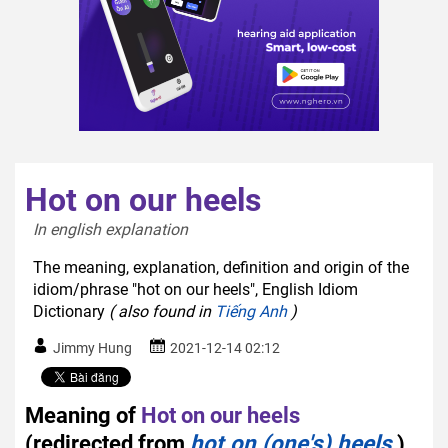
Hot on our heels
In english explanation  
The meaning, explanation, definition and origin of the
idiom/phrase "hot on our heels", English Idiom
Dictionary
( also found in
Tiếng Anh
)
Jimmy Hung
2021-12-14 02:12
Meaning of
Hot on our heels
(redirected from
hot on (one's) heels
)