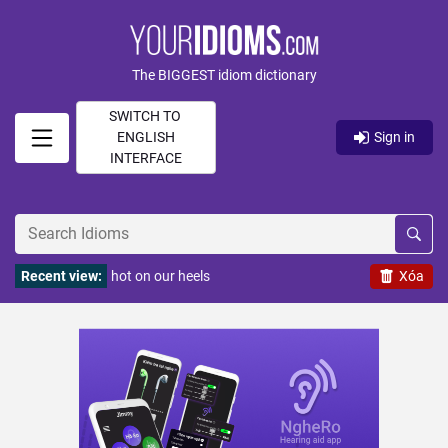
The BIGGEST idiom dictionary
SWITCH TO
ENGLISH
Sign in
INTERFACE
Recent view:
hot on our heels
Xóa