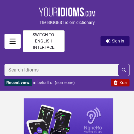
The BIGGEST idiom dictionary
SWITCH TO
ENGLISH
Sign in
INTERFACE
Recent view:
in behalf of (someone)
Xóa