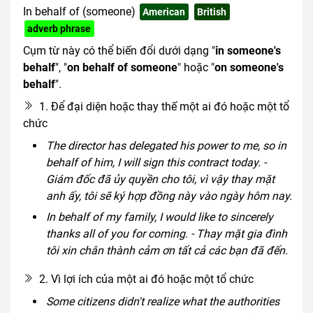
In behalf of (someone)
American
British
adverb phrase
Cụm từ này có thể biến đổi dưới dạng "
in someone's
behalf
", "
on behalf of someone
" hoặc "
on someone's
behalf
".
1. Để đại diện hoặc thay thế một ai đó hoặc một tổ
chức
The director has delegated his power to me, so in
behalf of him, I will sign this contract today. -
Giám đốc đã ủy quyền cho tôi, vì vậy thay mặt
anh ấy, tôi sẽ ký hợp đồng này vào ngày hôm nay.
In behalf of my family, I would like to sincerely
thanks all of you for coming. - Thay mặt gia đình
tôi xin chân thành cảm ơn tất cả các bạn đã đến.
2. Vì lợi ích của một ai đó hoặc một tổ chức
Some citizens didn't realize what the authorities