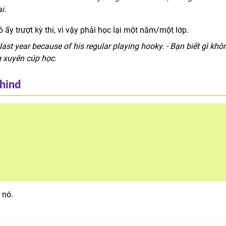
i.
ô ấy trượt kỳ thi, vì vậy phải học lại một năm/một lớp.
st year because of his regular playing hooky. - Bạn biết gì khô
g xuyên cúp học.
hind
 nó.