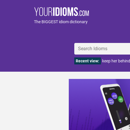
The BIGGEST idiom dictionary
Recent view:
keep her behin