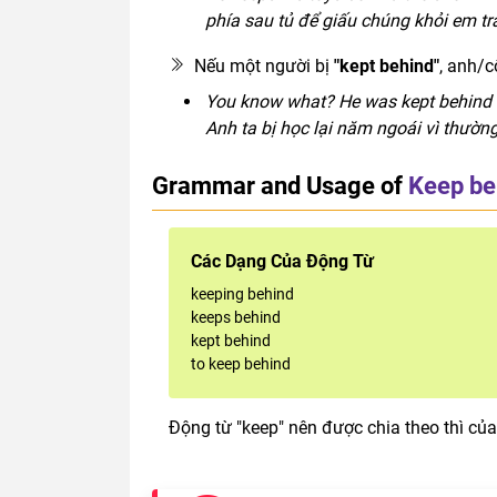
phía sau tủ để giấu chúng khỏi em tra
Nếu một người bị
"kept behind"
, anh/c
You know what? He was kept behind la
Anh ta bị học lại năm ngoái vì thườn
Grammar and Usage of
Keep be
Các Dạng Của Động Từ
keeping behind
keeps behind
kept behind
to keep behind
Động từ "keep" nên được chia theo thì của