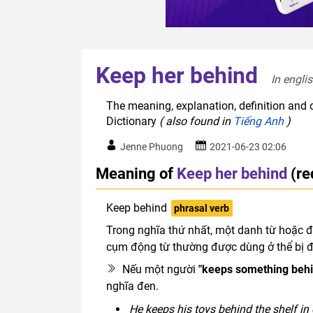
Keep her behind
In engli
The meaning, explanation, definition and o
Dictionary
( also found in
Tiếng Anh
)
Jenne Phuong
2021-06-23 02:06
Meaning of
Keep her behind
(re
Keep behind
phrasal verb
Trong nghĩa thứ nhất, một danh từ hoặc đạ
cụm động từ thường được dùng ở thể bị 
Nếu một người
"keeps something beh
nghĩa đen.
He keeps his toys behind the shelf in