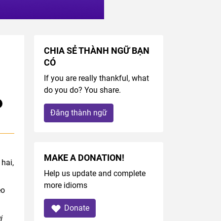
CHIA SẺ THÀNH NGỮ BẠN
CÓ
If you are really thankful, what
do you do? You share.
Đăng thành ngữ
MAKE A DONATION!
hai,
Help us update and complete
more idioms
eo
Donate
i