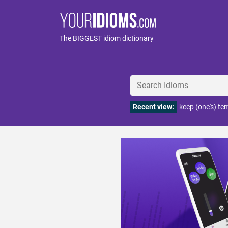
The BIGGEST idiom dictionary
Recent view:
keep (one's) te