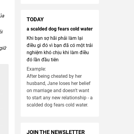
ủa
TODAY
a scalded dog fears cold water
ỏi
Khi bạn sợ hãi phải làm lại
điều gì đó vì bạn đã có một trải
giữ
nghiệm khó chịu khi làm điều
đó lần đầu tiên
Example:
After being cheated by her
husband, Jane loses her belief
on marriage and doesn't want
to start any new relationship - a
scalded dog fears cold water.
JOIN THE NEWSLETTER