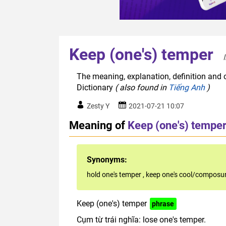
Keep (one's) temper
The meaning, explanation, definition and o
Dictionary
( also found in
Tiếng Anh
)
Zesty Y
2021-07-21 10:07
Meaning of
Keep (one's) tempe
Synonyms:
hold one's temper
,
keep one's cool/composu
Keep (one's) temper
phrase
Cụm từ trái nghĩa: lose one's temper.