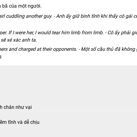
 bã của một người.
rl cuddling another guy. - Anh ấy giữ bình tĩnh khi thấy cô gái c
. If I were her, I would tear him limb from limb. - Cô ấy phải gi
i sẽ xé xác anh ta.
pers and charged at their opponents. - Một số cầu thủ đã không 
.
nh chân như vại
ềm tĩnh và dễ chịu