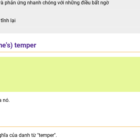
 và phản ứng nhanh chóng với những điều bất ngờ
tĩnh lại
ne's) temper
a nó.
hĩa của danh từ "temper".