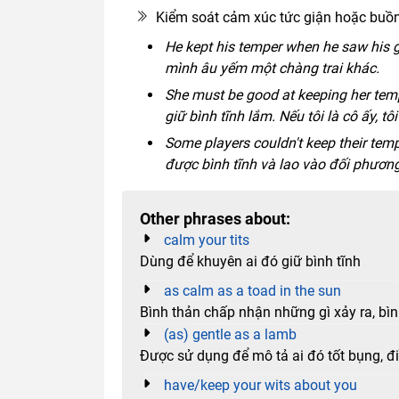
Kiểm soát cảm xúc tức giận hoặc buồn
He kept his temper when he saw his gi
mình âu yếm một chàng trai khác.
She must be good at keeping her temper
giữ bình tĩnh lắm. Nếu tôi là cô ấy, tô
Some players couldn't keep their tem
được bình tĩnh và lao vào đối phương
Other phrases about:
calm your tits
Dùng để khuyên ai đó giữ bình tĩnh
as calm as a toad in the sun
Bình thản chấp nhận những gì xảy ra, bì
(as) gentle as a lamb
Được sử dụng để mô tả ai đó tốt bụng, đi
have/keep your wits about you