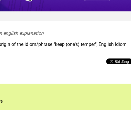
In english explanation  
rigin of the idiom/phrase "keep (one's) temper", English Idiom
r
re