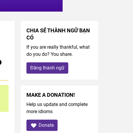
CHIA SẺ THÀNH NGỮ BẠN
CÓ
If you are really thankful, what
do you do? You share.
Đăng thành ngữ
MAKE A DONATION!
Help us update and complete
more idioms
Donate