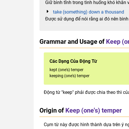
Giữ bình tĩnh trong tình huống khó khăn
take (something) down a thousand
Được sử dụng để nói rằng ai đó nên bình 
Grammar and Usage of
Keep (o
Các Dạng Của Động Từ
kept (one's) temper
keeping (one's) temper
Động từ "keep" phải được chia theo thì củ
Origin of
Keep (one's) temper
Cụm từ này được hình thành dựa trên ý ng