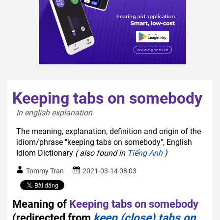
Keeping tabs on somebody
In english explanation  
The meaning, explanation, definition and origin of the
idiom/phrase "keeping tabs on somebody", English
Idiom Dictionary
( also found in
Tiếng Anh
)
Tommy Tran
2021-03-14 08:03
Meaning of
Keeping tabs on somebody
(redirected from
keep (close) tabs on