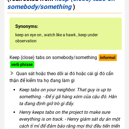
somebody/something
)
Synonyms:
keep an eye on
,
watch like a hawk
,
keep under
observation
Keep (close) tabs on somebody/something
informal
verb phrase
Quan sát hoặc theo dõi ai đó hoặc cái gì đó cẩn
thận để kiểm tra họ đang làm gì
Keep tabs on your neighbor. That guy is up to
something. - Để ý gã hàng xóm của cậu đó. Hắn
ta đang định giở trò gì đấy.
Henry keeps tabs on the project to make sure
everything is on track. - Henry giám sát dự án một
cách tỉ mỉ để đảm bảo rằng mọi thứ đều tiến triển