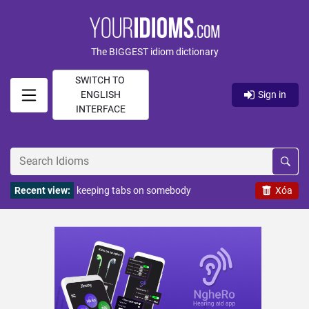
The BIGGEST idiom dictionary
SWITCH TO
ENGLISH
Sign in
INTERFACE
Recent view:
keeping tabs on somebody
Xóa