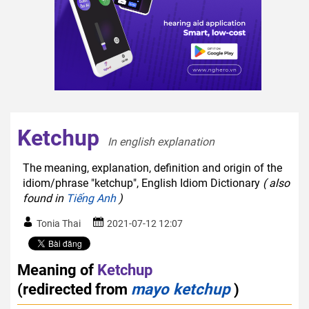
Ketchup
In english explanation  
The meaning, explanation, definition and origin of the
idiom/phrase "ketchup", English Idiom Dictionary
( also
found in
Tiếng Anh
)
Tonia Thai
2021-07-12 12:07
Meaning of
Ketchup
(redirected from
mayo ketchup
)