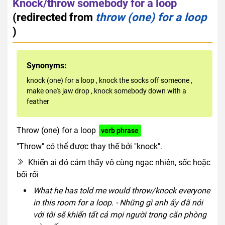
Knock/throw somebody for a loop
(redirected from
throw (one) for a loop
)
Synonyms:
knock (one) for a loop
,
knock the socks off someone
,
make one's jaw drop
,
knock somebody down with a
feather
Throw (one) for a loop
verb phrase
"Throw" có thể được thay thế bởi "knock".
Khiến ai đó cảm thấy vô cùng ngạc nhiên, sốc hoặc
bối rối
What he has told me would throw/knock everyone
in this room for a loop. - Những gì anh ấy đã nói
với tôi sẽ khiến tất cả mọi người trong căn phòng