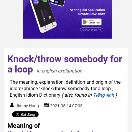
Knock/throw somebody for
a loop
In english explanation  
The meaning, explanation, definition and origin of the
idiom/phrase "knock/throw somebody for a loop",
English Idiom Dictionary
( also found in
Tiếng Anh
)
Jimmy Hung
2021-05-14 07:05
Meaning of