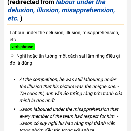
(redirected from
labour under the
delusion, illusion, misapprehension,
etc.
)
Labour under the delusion, illusion, misapprehension,
etc.
verb phrase
Nghĩ hoặc tin tưởng một cách sai lầm rằng điều gì
đó là đúng
At the competition, he was still labouring under
the illusion that his picture was the unique one. -
Tại cuộc thi, anh vẫn ảo tưởng rằng bức tranh của
mình là độc nhất.
Jason laboured under the misapprehension that
every member of the team had respect for him. -
Jason có suy nghĩ hư hảo rằng mọi thành viên
trong nhóm đều tôn trọng với anh ta.