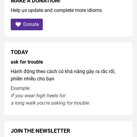
MAKE A DONATION!
Help us update and complete more idioms
Donate
TODAY
ask for trouble
Hành động theo cách có khả năng gây ra rắc rối,
phiền nhiều cho bạn
Example:
If you
wear
high heel
s
for
a
long
walk
you're
asking
for
trouble
.
JOIN THE NEWSLETTER