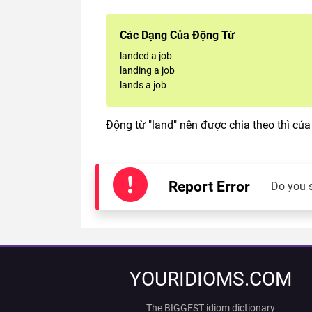
Các Dạng Của Động Từ
landed a job
landing a job
lands a job
Động từ "land" nên được chia theo thì của
Report Error
Do you 
YOURIDIOMS.COM
The BIGGEST idiom dictionary