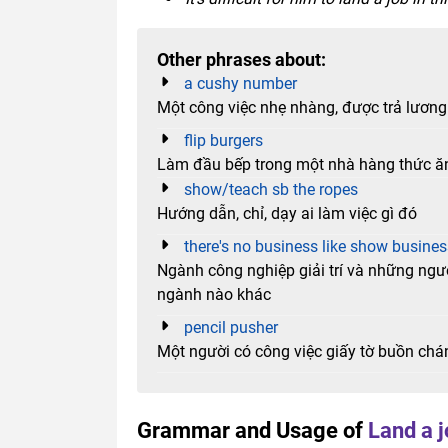
Other phrases about:
a cushy number
Một công việc nhẹ nhàng, được trả lương
flip burgers
Làm đầu bếp trong một nhà hàng thức ăn
show/teach sb the ropes
Hướng dẫn, chỉ, dạy ai làm việc gì đó
there's no business like show busines
Ngành công nghiệp giải trí và những người
ngành nào khác
pencil pusher
Một người có công việc giấy tờ buồn chá
Grammar and Usage of
Land a j