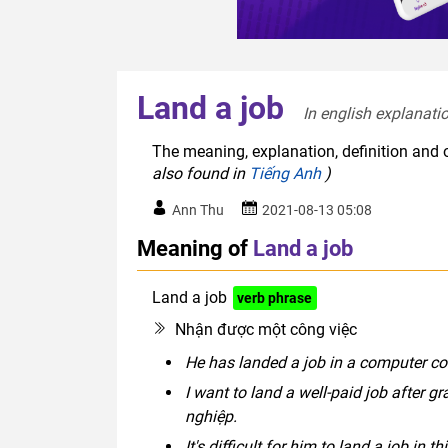
Land a job
In english explanatio
The meaning, explanation, definition and o
also found in
Tiếng Anh
)
Ann Thu
2021-08-13 05:08
Meaning of
Land a job
Land a job
verb phrase
Nhận được một công việc
He has landed a job in a computer c
I want to land a well-paid job after 
nghiệp.
It's difficult for him to land a job in