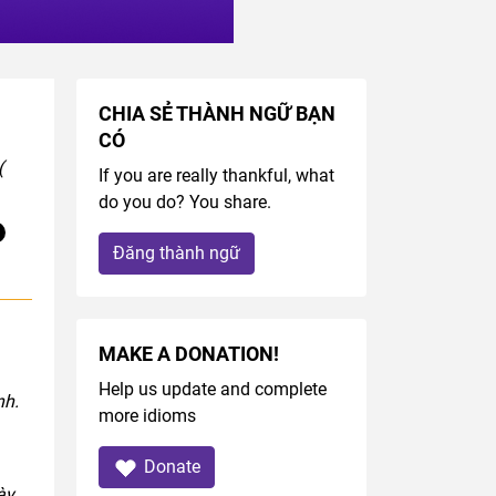
CHIA SẺ THÀNH NGỮ BẠN
CÓ
(
If you are really thankful, what
do you do? You share.
Đăng thành ngữ
MAKE A DONATION!
Help us update and complete
nh.
more idioms
Donate
ày.