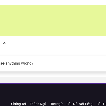
 nó.
see anything wrong?
Chúng Tôi
Thành Ngữ
Tục Ngữ
Câu Nói Nổi Tiếng
Câu H