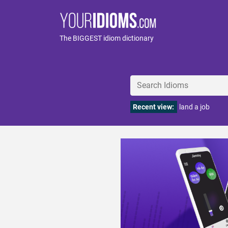
The BIGGEST idiom dictionary
Recent view:
land a job