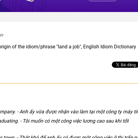
n  
rigin of the idiom/phrase "land a job", English Idiom Dictionary
ompany. - Anh ấy vừa được nhận vào làm tại một công ty máy tí
graduating. - Tôi muốn có một công việc lương cao sau khi tốt
 this town. - Thật khó để anh ấy có được một công việc ở thị trấn n