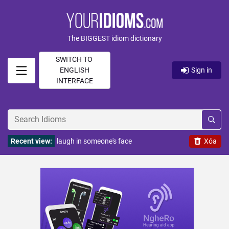
The BIGGEST idiom dictionary
SWITCH TO
ENGLISH
Sign in
INTERFACE
Recent view:
laugh in someone's face
Xóa