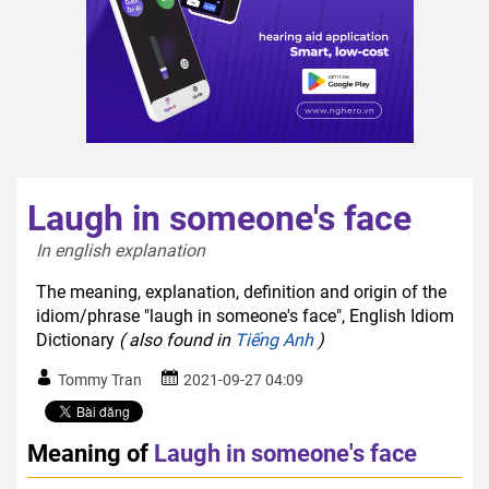
Laugh in someone's face
In english explanation  
The meaning, explanation, definition and origin of the
idiom/phrase "laugh in someone's face", English Idiom
Dictionary
( also found in
Tiếng Anh
)
Tommy Tran
2021-09-27 04:09
Meaning of
Laugh in someone's face