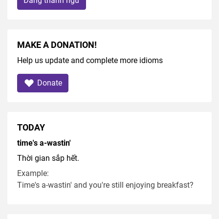
Đăng thành ngữ
MAKE A DONATION!
Help us update and complete more idioms
Donate
TODAY
time's a-wastin'
Thời gian sắp hết.
Example:
Time's a-wastin' and you're still enjoying breakfast?