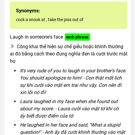
Synonyms:
cock a snook at
,
take the piss out of
Laugh in someone's face
verb phrase
Công khai thể hiện sự chế giễu hoặc khinh thường
ai đó bằng cách theo đúng nghĩa đen là cười trước mặt
họ
It's very rude of you to laugh in your brother's face.
You should apologize to him! - Con thật mất lịch
sự khi cười vào mặt em trai như vậy. Con nên đi
xin lỗi nó đi!
Laura laughed in my face when she found out
about my score. - Laura cười vào mặt tớ khi cô
ấy biết được điểm của tớ.
He laughed in her face and said, "What a stupid
question!" - Anh ấy đã cười khinh thường vào mặt