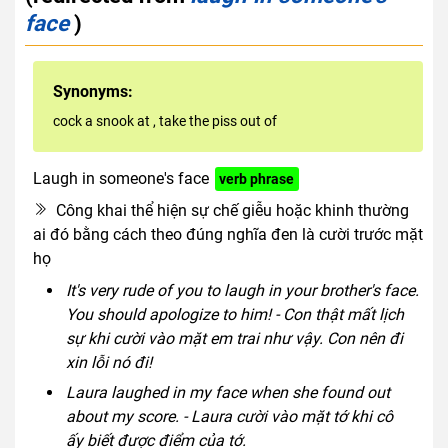
face
)
Synonyms:
cock a snook at
,
take the piss out of
Laugh in someone's face
verb phrase
Công khai thể hiện sự chế giễu hoặc khinh thường
ai đó bằng cách theo đúng nghĩa đen là cười trước mặt
họ
It's very rude of you to laugh in your brother's face.
You should apologize to him! - Con thật mất lịch
sự khi cười vào mặt em trai như vậy. Con nên đi
xin lỗi nó đi!
Laura laughed in my face when she found out
about my score. - Laura cười vào mặt tớ khi cô
ấy biết được điểm của tớ.