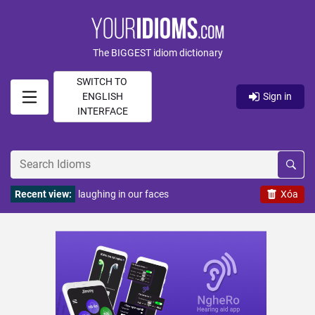
The BIGGEST idiom dictionary
SWITCH TO
ENGLISH
Sign in
INTERFACE
Recent view:
laughing in our faces
Xóa