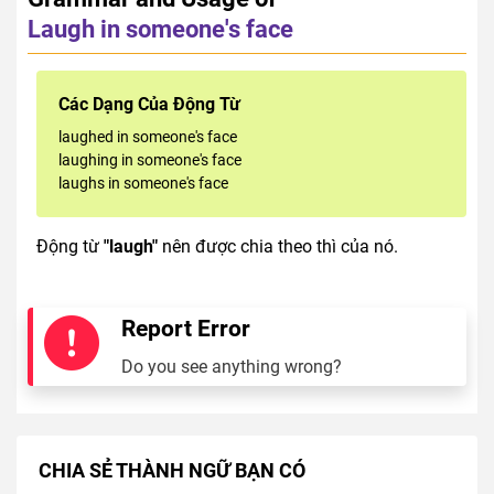
Laugh in someone's face
Các Dạng Của Động Từ
laughed in someone's face
laughing in someone's face
laughs in someone's face
Động từ
"laugh"
nên được chia theo thì của nó.
Report Error
Do you see anything wrong?
CHIA SẺ THÀNH NGỮ BẠN CÓ