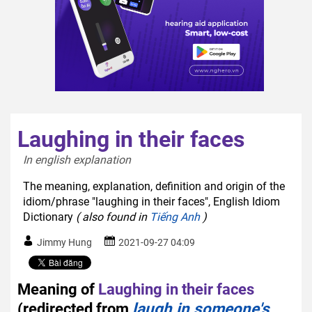
Laughing in their faces
In english explanation  
The meaning, explanation, definition and origin of the
idiom/phrase "laughing in their faces", English Idiom
Dictionary
( also found in
Tiếng Anh
)
Jimmy Hung
2021-09-27 04:09
Meaning of
Laughing in their faces
(redirected from
laugh in someone's