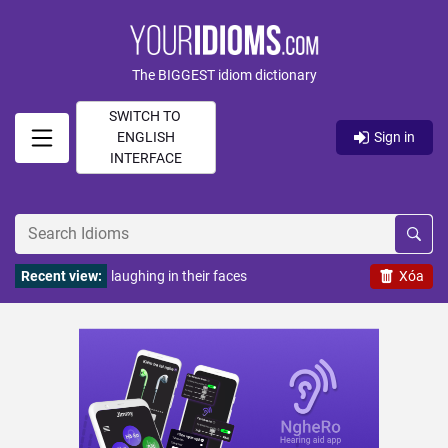
The BIGGEST idiom dictionary
SWITCH TO
ENGLISH
Sign in
INTERFACE
Recent view:
laughing in their faces
Xóa