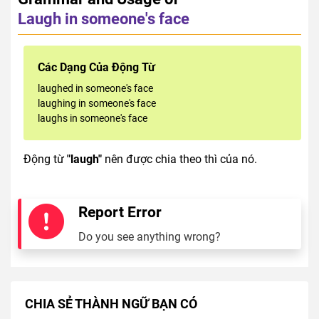
Laugh in someone's face
Các Dạng Của Động Từ
laughed in someone's face
laughing in someone's face
laughs in someone's face
Động từ
"laugh"
nên được chia theo thì của nó.
Report Error
Do you see anything wrong?
CHIA SẺ THÀNH NGỮ BẠN CÓ