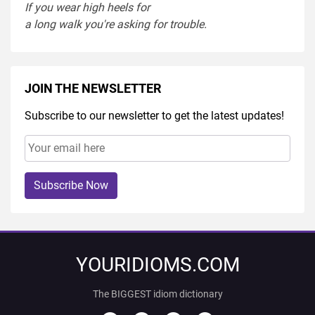
If you
wear
high heel
s
for
a
long
walk
you're
asking
for
trouble
.
JOIN THE NEWSLETTER
Subscribe to our newsletter to get the latest updates!
Subscribe Now
YOURIDIOMS.COM
The BIGGEST idiom dictionary