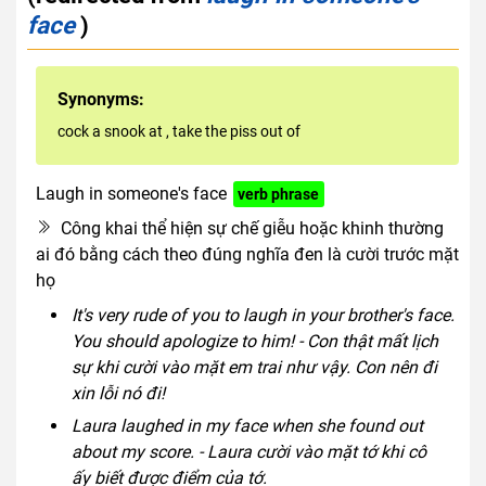
face
)
Synonyms:
cock a snook at
,
take the piss out of
Laugh in someone's face
verb phrase
Công khai thể hiện sự chế giễu hoặc khinh thường
ai đó bằng cách theo đúng nghĩa đen là cười trước mặt
họ
It's very rude of you to laugh in your brother's face.
You should apologize to him! - Con thật mất lịch
sự khi cười vào mặt em trai như vậy. Con nên đi
xin lỗi nó đi!
Laura laughed in my face when she found out
about my score. - Laura cười vào mặt tớ khi cô
ấy biết được điểm của tớ.