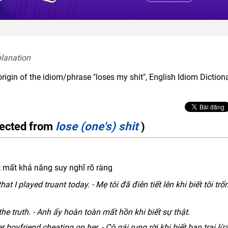
planation  
rigin of the idiom/phrase "loses my shit", English Idiom Diction
rected from
lose (one's) shit
)
; mất khả năng suy nghĩ rõ ràng
 I played truant today. - Mẹ tôi đã điên tiết lên khi biết tôi trố
the truth. - Anh ấy hoàn toàn mất hồn khi biết sự thật.
 boyfriend cheating on her. - Cô gái rụng rời khi biết bạn trai lừ