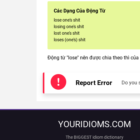
Các Dạng Của Động Từ
lose one's shit
losing one's shit
lost one's shit
loses (one's) shit
Động từ "lose" nên được chia theo thì của
Report Error
Do you 
YOURIDIOMS.COM
The BIGGEST idiom dictionary