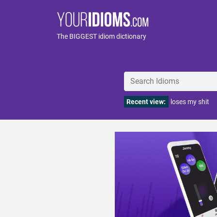
The BIGGEST idiom dictionary
Recent view:
loses my shit