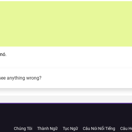
 nó.
see anything wrong?
Chúng Tôi
Thành Ngữ
Tục Ngữ
Câu Nói Nổi Tiếng
Câu H