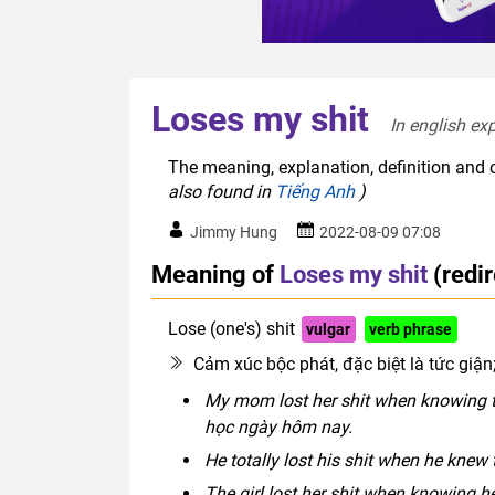
Loses my shit
In english ex
The meaning, explanation, definition and o
also found in
Tiếng Anh
)
Jimmy Hung
2022-08-09 07:08
Meaning of
Loses my shit
(redi
Lose (one's) shit
vulgar
verb phrase
Cảm xúc bộc phát, đặc biệt là tức giận
My mom lost her shit when knowing that
học ngày hôm nay.
He totally lost his shit when he knew 
The girl lost her shit when knowing her