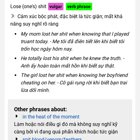
Lose (one's) shit
vulgar
verb phrase
Cảm xúc bộc phát, đặc biệt là tức giận; mất khả
năng suy nghĩ rõ ràng
My mom lost her shit when knowing that I played
truant today. - Mẹ tôi đã điên tiết lên khi biết tôi
trốn học ngày hôm nay.
He totally lost his shit when he knew the truth. -
Anh ấy hoàn toàn mất hồn khi biết sự thật.
The girl lost her shit when knowing her boyfriend
cheating on her. - Cô gái rụng rời khi biết bạn trai
lừa dối mình.
Other phrases about:
in the heat of the moment
Làm hoặc nói điều gì đó mà không suy nghĩ kỹ
càng bởi vì đang quá phấn khích hoặc tức giận
spit blood/venom/feathers