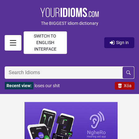
The BIGGEST idiom dictionary
SWITCH TO
ENGLISH
Sign in
INTERFACE
Recent view:
loses our shit
Xóa