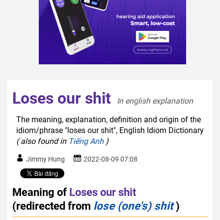
Loses our shit
In english explanation  
The meaning, explanation, definition and origin of the
idiom/phrase "loses our shit", English Idiom Dictionary
( also found in
Tiếng Anh
)
Jimmy Hung
2022-08-09 07:08
Meaning of
Loses our shit
(redirected from
lose (one's) shit
)