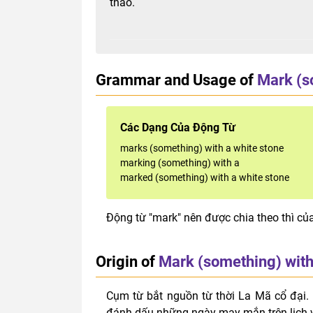
thao.
Grammar and Usage of
Mark (s
Các Dạng Của Động Từ
marks (something) with a white stone
marking (something) with a
marked (something) with a white stone
Động từ "mark" nên được chia theo thì củ
Origin of
Mark (something) with
Cụm từ bắt nguồn từ thời La Mã cổ đại
đánh dấu những ngày may mắn trên lịch