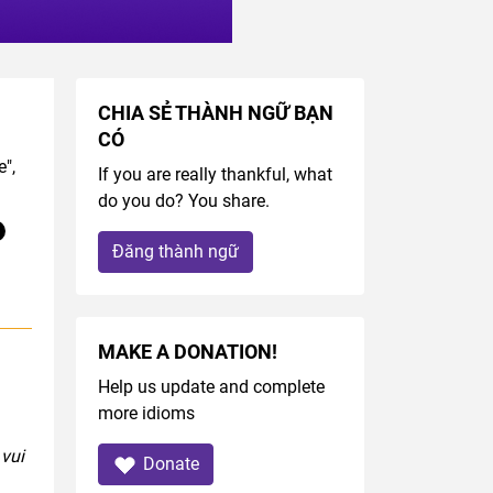
CHIA SẺ THÀNH NGỮ BẠN
CÓ
",
If you are really thankful, what
do you do? You share.
Đăng thành ngữ
MAKE A DONATION!
Help us update and complete
more idioms
vui
Donate