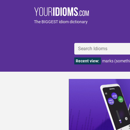
The BIGGEST idiom dictionary
Recent view:
marks (somethi