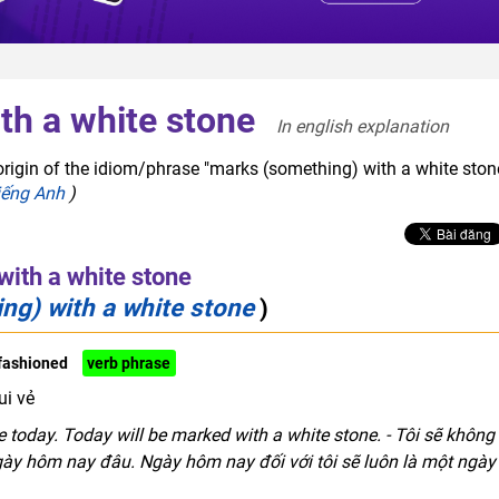
th a white stone
In english explanation  
origin of the idiom/phrase "marks (something) with a white stone
iếng Anh
)
ith a white stone
ng) with a white stone
)
fashioned
verb phrase
ui vẻ
e today. Today will be marked with a white stone. - Tôi sẽ không
gày hôm nay đâu. Ngày hôm nay đối với tôi sẽ luôn là một ngày 