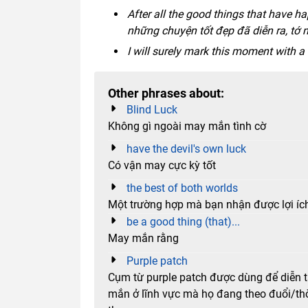
After all the good things that have ha
những chuyện tốt đẹp đã diễn ra, tớ
I will surely mark this moment with a
Other phrases about:
Blind Luck
Không gì ngoài may mắn tình cờ
have the devil's own luck
Có vận may cực kỳ tốt
the best of both worlds
Một trường hợp mà bạn nhận được lợi ích
be a good thing (that)...
May mắn rằng
Purple patch
Cụm từ purple patch được dùng để diễn 
mắn ở lĩnh vực mà họ đang theo đuổi/thời