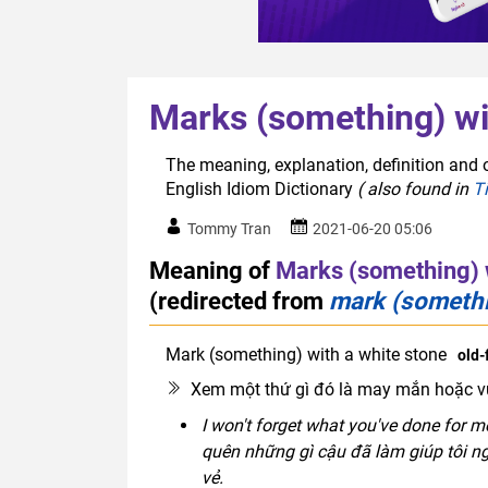
Marks (something) wi
The meaning, explanation, definition and 
English Idiom Dictionary
( also found in
T
Tommy Tran
2021-06-20 05:06
Meaning of
Marks (something) w
(redirected from
mark (somethi
Mark (something) with a white stone
old-
Xem một thứ gì đó là may mắn hoặc v
I won't forget what you've done for m
quên những gì cậu đã làm giúp tôi n
vẻ.