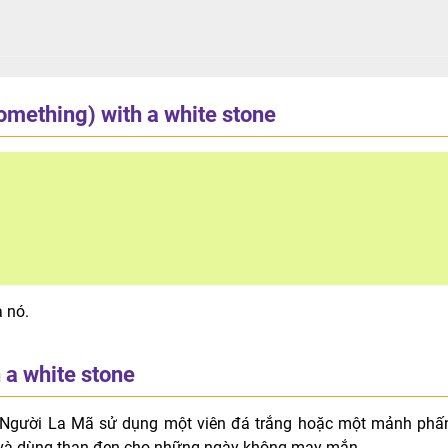
omething) with a white stone
a nó.
 a white stone
. Người La Mã sử dụng một viên đá trắng hoặc một mảnh phấ
 và dùng than đen cho những ngày không may mắn.