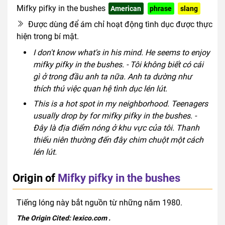
Mifky pifky in the bushes
American
phrase
slang
Được dùng để ám chỉ hoạt động tình dục được thực
hiện trong bí mật.
I don't know what's in his mind. He seems to enjoy
mifky pifky in the bushes. - Tôi không biết có cái
gì ở trong đầu anh ta nữa. Anh ta dường như
thích thú việc quan hệ tình dục lén lút.
This is a hot spot in my neighborhood. Teenagers
usually drop by for mifky pifky in the bushes. -
Đây là địa điểm nóng ở khu vực của tôi. Thanh
thiếu niên thường đến đây chim chuột một cách
lén lút.
Origin of
Mifky pifky in the bushes
Tiếng lóng này bắt nguồn từ những năm 1980.
The Origin Cited:
lexico.com
.