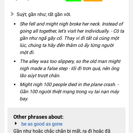
colloquial
Suýt; gần như; rất gần với.
She fell and might nigh broke her neck. Instead of
going all together, let's visit her individually. - Cô ta
gần như ngã gãy cổ. Thay vì đi tất cả cùng một
lúc, chúng ta hãy đến thăm cô ấy từng người
một đi.
The alley was too slippery, so the old man might
nigh made a false step - lối đi trơn quá, nên ông
lão súyt trượt chân.
Might nigh 100 people died in the plane crash. -
Gần 100 người thiệt mạng trong vụ tai nạn máy
bay.
Other phrases about:
be as good as gone
Gần như hoặc chắc chắn bị mất, ra đi hoặc đã