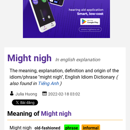
Might nigh
In english explanation  
The meaning, explanation, definition and origin of the
idiom/phrase "might nigh", English Idiom Dictionary
(
also found in
Tiếng Anh
)
Julia Huong
2022-02-18 03:02
Meaning of
Might nigh
Might nigh
old-fashioned
phrase
informal