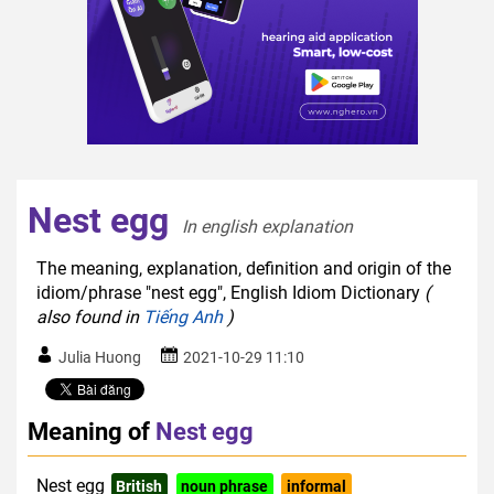
Nest egg
In english explanation  
The meaning, explanation, definition and origin of the
idiom/phrase "nest egg", English Idiom Dictionary
(
also found in
Tiếng Anh
)
Julia Huong
2021-10-29 11:10
Meaning of
Nest egg
Nest egg
British
noun phrase
informal
common