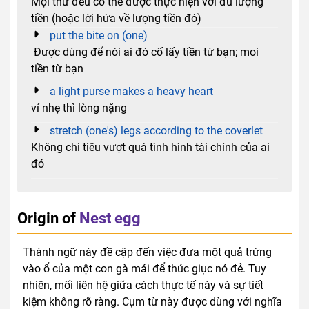
Mọi thứ đều có thể được thực hiện với đủ lượng
tiền (hoặc lời hứa về lượng tiền đó)
put the bite on (one)
Được dùng để nói ai đó cố lấy tiền từ bạn; moi
tiền từ bạn
a light purse makes a heavy heart
ví nhẹ thì lòng nặng
stretch (one's) legs according to the coverlet
Không chi tiêu vượt quá tình hình tài chính của ai
đó
Origin of
Nest egg
Thành ngữ này đề cập đến việc đưa một quả trứng
vào ổ của một con gà mái để thúc giục nó đẻ. Tuy
nhiên, mối liên hệ giữa cách thực tế này và sự tiết
kiệm không rõ ràng. Cụm từ này được dùng với nghĩa