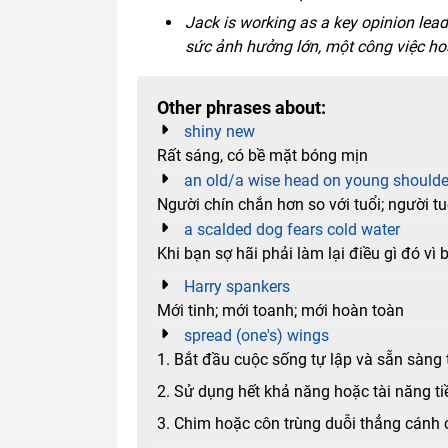
Jack is working as a key opinion lead
sức ảnh hưởng lớn, một công việc ho
Other phrases about:
shiny new
Rất sáng, có bề mặt bóng mịn
an old/a wise head on young shoulde
Người chín chắn hơn so với tuổi; người tu
a scalded dog fears cold water
Khi bạn sợ hãi phải làm lại điều gì đó vì
Harry spankers
Mới tinh; mới toanh; mới hoàn toàn
spread (one's) wings
1. Bắt đầu cuộc sống tự lập và sẵn sàng
2. Sử dụng hết khả năng hoặc tài năng t
3. Chim hoặc côn trùng duỗi thẳng cánh 