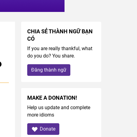
CHIA SẺ THÀNH NGỮ BẠN
CÓ
If you are really thankful, what
do you do? You share.
Đăng thành ngữ
MAKE A DONATION!
Help us update and complete
more idioms
Donate