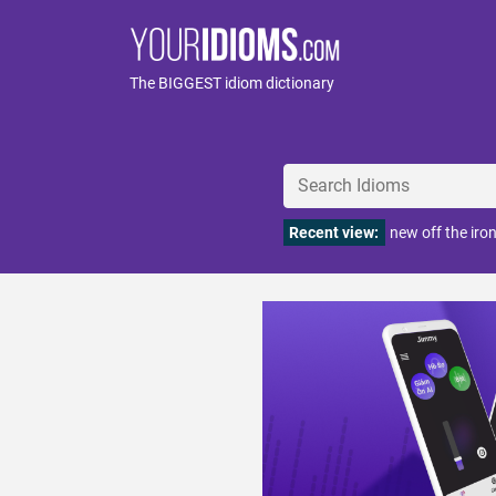
The BIGGEST idiom dictionary
Recent view:
new off the iro