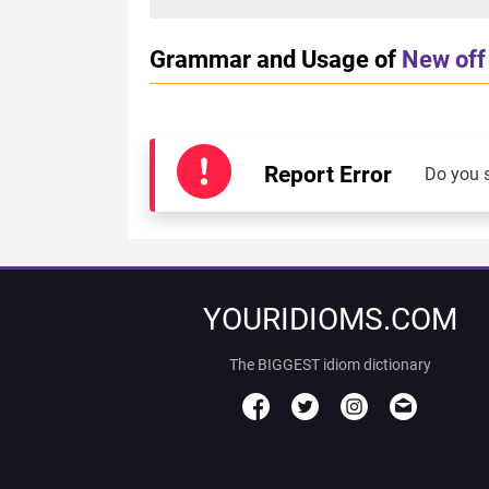
Grammar and Usage of
New off 
Report Error
Do you 
YOURIDIOMS.COM
The BIGGEST idiom dictionary