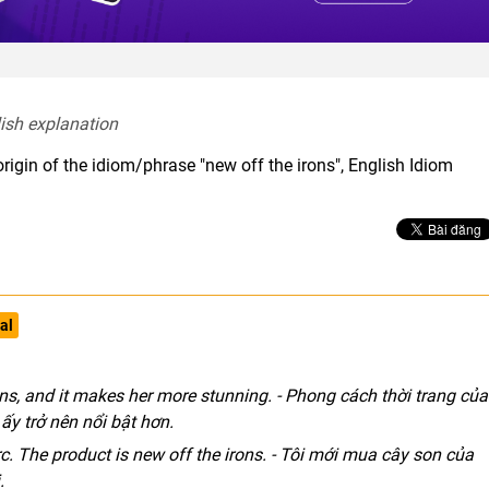
lish explanation  
rigin of the idiom/phrase "new off the irons", English Idiom
al
rons, and it makes her more stunning. - Phong cách thời trang của
ấy trở nên nổi bật hơn.
rc. The product is new off the irons. - Tôi mới mua cây son của
.