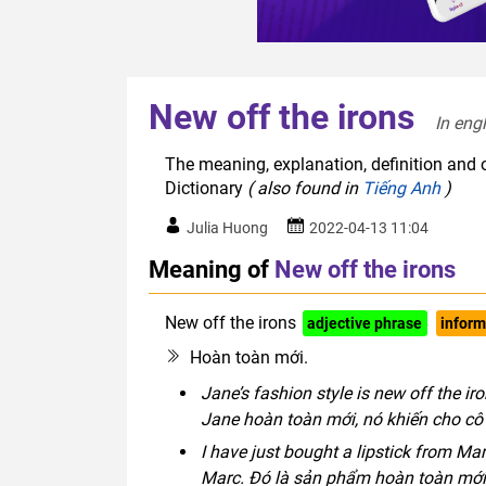
New off the irons
In eng
The meaning, explanation, definition and o
Dictionary
( also found in
Tiếng Anh
)
Julia Huong
2022-04-13 11:04
Meaning of
New off the irons
New off the irons
adjective phrase
inform
Hoàn toàn mới.
Jane’s fashion style is new off the i
Jane hoàn toàn mới, nó khiến cho cô 
I have just bought a lipstick from Ma
Marc. Đó là sản phẩm hoàn toàn mới