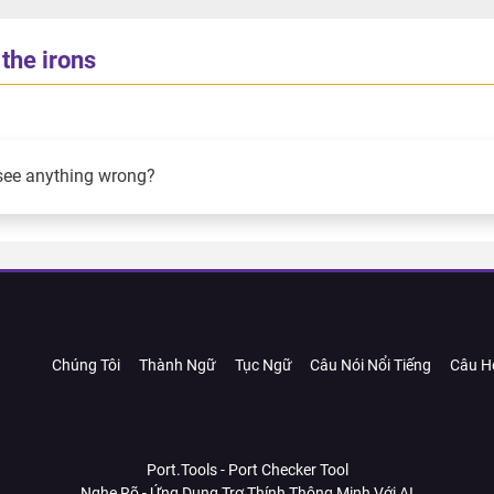
the irons
see anything wrong?
Chúng Tôi
Thành Ngữ
Tục Ngữ
Câu Nói Nổi Tiếng
Câu H
Port.Tools - Port Checker Tool
Nghe Rõ - Ứng Dụng Trợ Thính Thông Minh Với AI