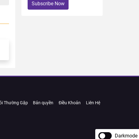
Subscribe Now
ỏi Thường Gặp
Bản quyền
Điều Khoản
Liên Hệ
Darkmode