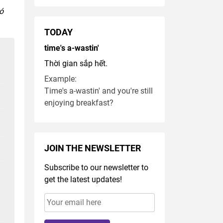
ó
TODAY
time's a-wastin'
Thời gian sắp hết.
Example:
Time's a-wastin' and you're still
enjoying breakfast?
JOIN THE NEWSLETTER
Subscribe to our newsletter to
get the latest updates!