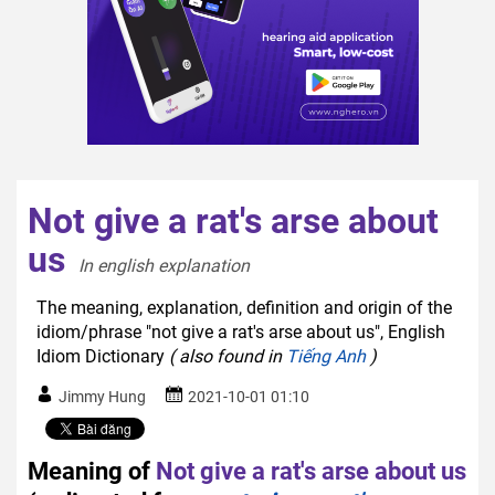
Not give a rat's arse about
us
In english explanation  
The meaning, explanation, definition and origin of the
idiom/phrase "not give a rat's arse about us", English
Idiom Dictionary
( also found in
Tiếng Anh
)
Jimmy Hung
2021-10-01 01:10
Meaning of
Not give a rat's arse about us