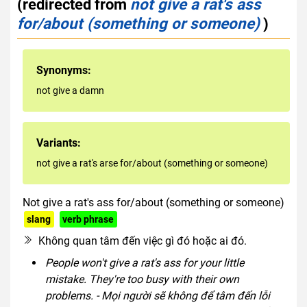
(redirected from
not give a rat's ass
for/about (something or someone)
)
Synonyms:
not give a damn
Variants:
not give a rat's arse for/about (something or someone)
Not give a rat's ass for/about (something or someone)
slang
verb phrase
rude
Không quan tâm đến việc gì đó hoặc ai đó.
People won't give a rat's ass for your little
mistake. They're too busy with their own
problems. - Mọi người sẽ không để tâm đến lỗi