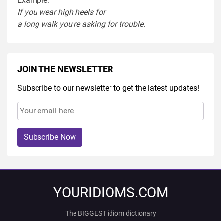
Example:
If you
wear
high heel
s
for
a
long
walk
you're
asking
for
trouble
.
JOIN THE NEWSLETTER
Subscribe to our newsletter to get the latest updates!
Subscribe Now
YOURIDIOMS.COM
The BIGGEST idiom dictionary