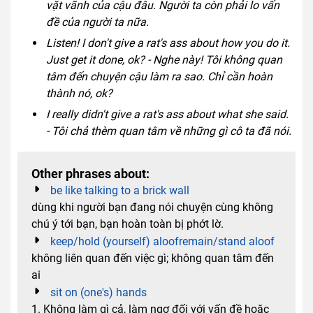
vặt vãnh của cậu đâu. Người ta còn phải lo vấn
đề của người ta nữa.
Listen! I don't give a rat's ass about how you do it.
Just get it done, ok? - Nghe này! Tôi không quan
tâm đến chuyện cậu làm ra sao. Chỉ cần hoàn
thành nó, ok?
I really didn't give a rat's ass about what she said.
- Tôi chả thèm quan tâm về những gì cô ta đã nói.
Other phrases about:
be like talking to a brick wall
dùng khi người bạn đang nói chuyện cùng không
chú ý tới bạn, bạn hoàn toàn bị phớt lờ.
keep/hold (yourself) aloofremain/stand aloof
không liên quan đến việc gì; không quan tâm đến
ai
sit on (one's) hands
1. Không làm gì cả, làm ngơ đối với vấn đề hoặc