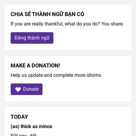
CHIA SẺ THÀNH NGỮ BẠN CÓ
If you are really thankful, what do you do? You share.
Đăng thành ngữ
MAKE A DONATION!
Help us update and complete more idioms
Donate
TODAY
(as) thick as mince
Rất ngu, dốt