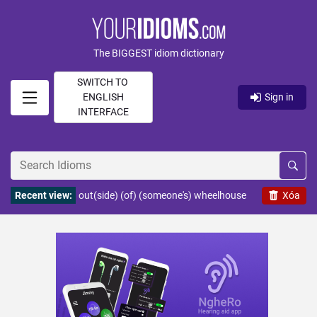
The BIGGEST idiom dictionary
SWITCH TO
ENGLISH
Sign in
INTERFACE
Recent view:
out(side) (of) (someone's) wheelhouse
Xóa