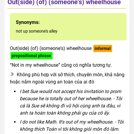
Out(side) (of) (someone's) wheelhouse
Synonyms:
not up someone's alley
Out(side) (of) (someone's) wheelhouse
informal
prepositional phrase
“Not in my wheelhouse” cũng có nghĩa tương tự.
Không phù hợp với sở thích, chuyên môn, khả năng
hoặc nằm ngoài vùng an toàn của ai đó
I bet Sue would not accept his invitation to prom
because he is totally out of her wheelhouse. - Tôi
cá là Sue sẽ không đi vũ hội cùng anh ta đâu, vì
anh ta hoàn toàn không phải gu của cô ấy.
I do not like Math. It's out of my wheelhouse. - Tôi
không thích Toán vì tôi không giỏi môn đó lắm.