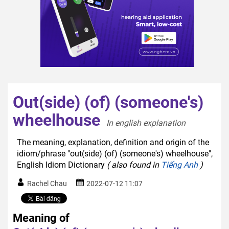
Out(side) (of) (someone's)
wheelhouse
In english explanation  
The meaning, explanation, definition and origin of the
idiom/phrase "out(side) (of) (someone's) wheelhouse",
English Idiom Dictionary
( also found in
Tiếng Anh
)
Rachel Chau
2022-07-12 11:07
Meaning of