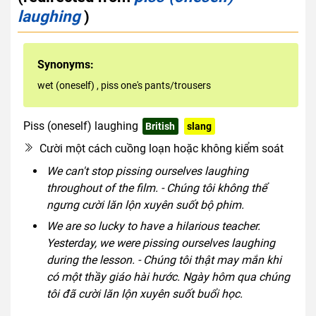
laughing
)
Synonyms:
wet (oneself)
,
piss one's pants/trousers
Piss (oneself) laughing
British
slang
rude
Cười một cách cuồng loạn hoặc không kiểm soát
We can't stop pissing ourselves laughing
throughout of the film. - Chúng tôi không thể
ngưng cười lăn lộn xuyên suốt bộ phim.
We are so lucky to have a hilarious teacher.
Yesterday, we were pissing ourselves laughing
during the lesson. - Chúng tôi thật may mắn khi
có một thầy giáo hài hước. Ngày hôm qua chúng
tôi đã cười lăn lộn xuyên suốt buổi học.