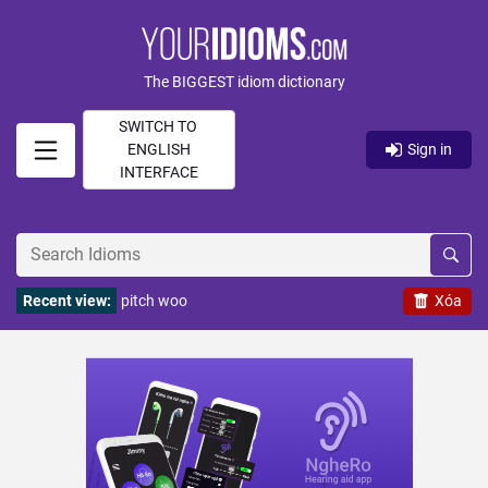
The BIGGEST idiom dictionary
SWITCH TO
ENGLISH
Sign in
INTERFACE
Recent view:
pitch woo
Xóa