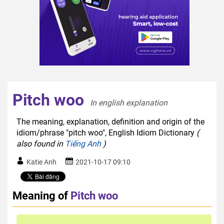
Pitch woo
In english explanation  
The meaning, explanation, definition and origin of the
idiom/phrase "pitch woo", English Idiom Dictionary
(
also found in
Tiếng Anh
)
Katie Anh
2021-10-17 09:10
Meaning of
Pitch woo