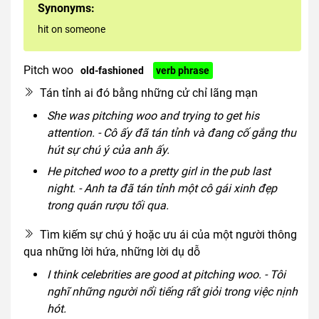
Synonyms:
hit on someone
Pitch woo
old-fashioned
verb phrase
Tán tỉnh ai đó bằng những cử chỉ lãng mạn
She was pitching woo and trying to get his
attention. - Cô ấy đã tán tỉnh và đang cố gắng thu
hút sự chú ý của anh ấy.
He pitched woo to a pretty girl in the pub last
night. - Anh ta đã tán tỉnh một cô gái xinh đẹp
trong quán rượu tối qua.
Tìm kiếm sự chú ý hoặc ưu ái của một người thông
qua những lời hứa, những lời dụ dỗ
I think celebrities are good at pitching woo. - Tôi
nghĩ những người nổi tiếng rất giỏi trong việc nịnh
hót.