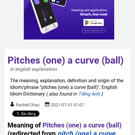
Pitches (one) a curve (ball)
In english explanation  
The meaning, explanation, definition and origin of the
idiom/phrase "pitches (one) a curve (ball)", English
Idiom Dictionary
( also found in
Tiếng Anh
)
Rachel Chau
2021-07-31 01:07
Meaning of
Pitches (one) a curve (ball)
(redirected from
pitch (one) a curve