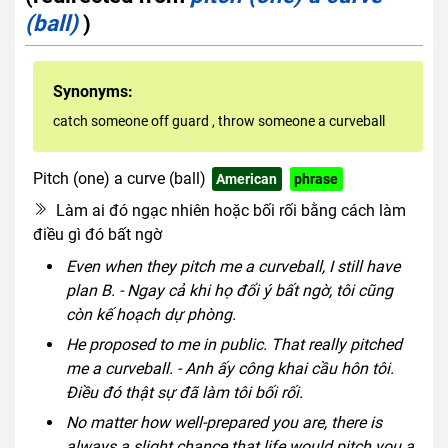
(ball)
)
Synonyms:
catch someone off guard
,
throw someone a curveball
Pitch (one) a curve (ball)
American
phrase
Làm ai đó ngạc nhiên hoặc bối rối bằng cách làm
điều gì đó bất ngờ
Even when they pitch me a curveball, I still have
plan B. - Ngay cả khi họ đổi ý bất ngờ, tôi cũng
còn kế hoạch dự phòng.
He proposed to me in public. That really pitched
me a curveball. - Anh ấy công khai cầu hôn tôi.
Điều đó thật sự đã làm tôi bối rối.
No matter how well-prepared you are, there is
always a slight chance that life would pitch you a