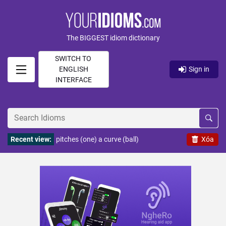
The BIGGEST idiom dictionary
SWITCH TO
ENGLISH
Sign in
INTERFACE
Recent view:
pitches (one) a curve (ball)
Xóa