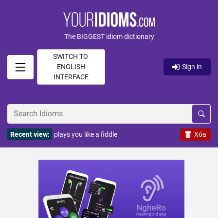
The BIGGEST idiom dictionary
SWITCH TO
ENGLISH
Sign in
INTERFACE
Recent view:
plays you like a fiddle
Xóa