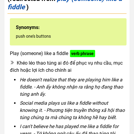
fiddle
)
Synonyms:
push one's buttons
Play (someone) like a fiddle
verb phrase
Khéo léo thao túng ai đó để phục vụ nhu cầu, mục
đích hoặc lợi ích cho chính ai
He doesn't realize that they are playing him like a
fiddle. - Anh ấy không nhận ra rằng họ đang thao
túng anh ấy.
Social media plays us like a fiddle without
knowing it. - Phương tiện truyền thông xã hội thao
túng chúng ta mà chúng ta không hề hay biết.
I can't believe he has played me like a fiddle for
years. - Tớ không ngờ cậu ấy đã thao túng tôi