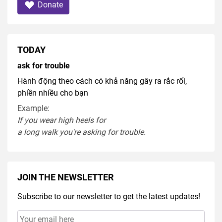
Donate
TODAY
ask for trouble
Hành động theo cách có khả năng gây ra rắc rối,
phiền nhiều cho bạn
Example:
If you
wear
high heel
s
for
a
long
walk
you're
asking
for
trouble
.
JOIN THE NEWSLETTER
Subscribe to our newsletter to get the latest updates!