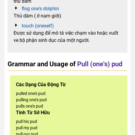
thủ dâm
flog one's dolphin
Thủ dâm ( ở nam giới)
touch (oneself)
Được sử dụng để mô tả việc chạm vào hoặc vuốt
ve bộ phận sinh dục của một người.
Grammar and Usage of
Pull (one's) pud
Các Dạng Của Động Từ
pulled one's pud
pulling one's pud
pulls one's pud
Tính Từ Sở Hữu
pull his pud
pull my pud
pull our pud