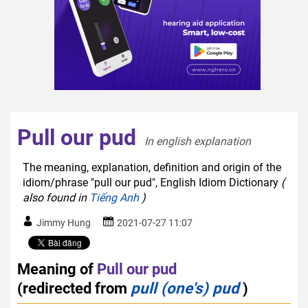
Pull our pud
In english explanation  
The meaning, explanation, definition and origin of the
idiom/phrase "pull our pud", English Idiom Dictionary
(
also found in
Tiếng Anh
)
Jimmy Hung
2021-07-27 11:07
Meaning of
Pull our pud
(redirected from
pull (one's) pud
)