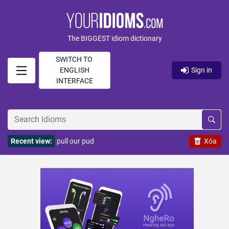
The BIGGEST idiom dictionary
SWITCH TO
ENGLISH
Sign in
INTERFACE
Recent view:
pull our pud
Xóa