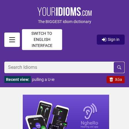
The BIGGEST idiom dictionary
SWITCH TO
ENGLISH
Sign in
INTERFACE
Recent view:
pulling a U-ie
Xóa