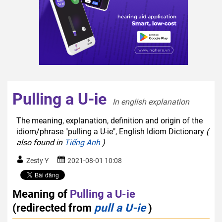
Pulling a U-ie
In english explanation  
The meaning, explanation, definition and origin of the
idiom/phrase "pulling a U-ie", English Idiom Dictionary
(
also found in
Tiếng Anh
)
Zesty Y
2021-08-01 10:08
Meaning of
Pulling a U-ie
(redirected from
pull a U-ie
)