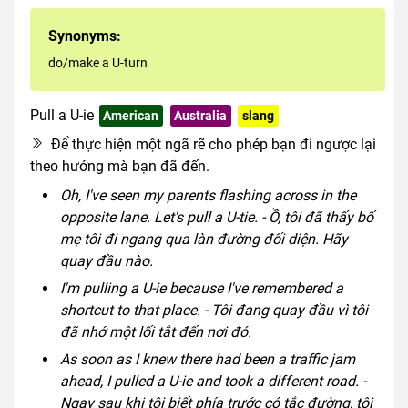
Synonyms:
do/make a U-turn
Pull a U-ie
American
Australia
slang
Để thực hiện một ngã rẽ cho phép bạn đi ngược lại
theo hướng mà bạn đã đến.
Oh, I've seen my parents flashing across in the
opposite lane. Let's pull a U-tie. - Ồ, tôi đã thấy bố
mẹ tôi đi ngang qua làn đường đối diện. Hãy
quay đầu nào.
I'm pulling a U-ie because I've remembered a
shortcut to that place. - Tôi đang quay đầu vì tôi
đã nhớ một lối tắt đến nơi đó.
As soon as I knew there had been a traffic jam
ahead, I pulled a U-ie and took a different road. -
Ngay sau khi tôi biết phía trước có tắc đường, tôi