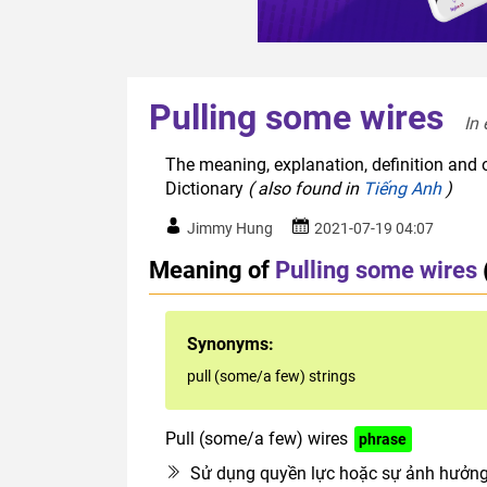
Pulling some wires
In 
The meaning, explanation, definition and o
Dictionary
( also found in
Tiếng Anh
)
Jimmy Hung
2021-07-19 04:07
Meaning of
Pulling some wires
Synonyms:
pull (some/a few) strings
Pull (some/a few) wires
phrase
Sử dụng quyền lực hoặc sự ảnh hưởng 