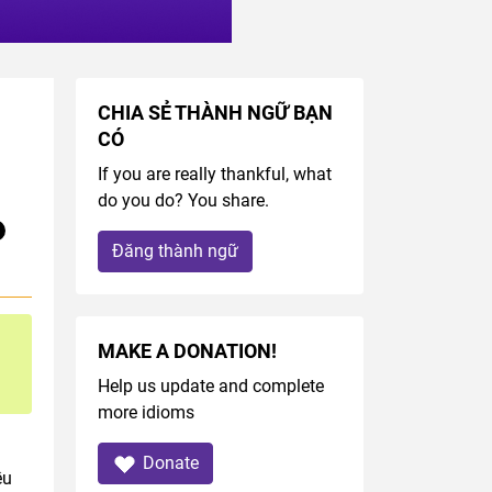
CHIA SẺ THÀNH NGỮ BẠN
CÓ
If you are really thankful, what
do you do? You share.
Đăng thành ngữ
MAKE A DONATION!
Help us update and complete
more idioms
Donate
ều