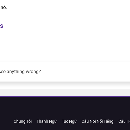
 nó.
es
see anything wrong?
Chúng Tôi
Thành Ngữ
Tục Ngữ
Câu Nói Nổi Tiếng
Câu H