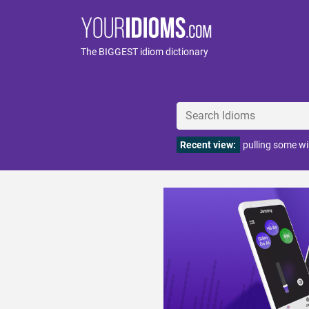
The BIGGEST idiom dictionary
Recent view:
pulling some wi