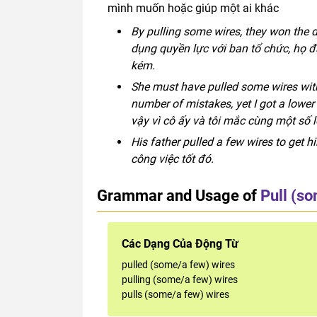
mình muốn hoặc giúp một ai khác
By pulling some wires, they won the 
dụng quyền lực với ban tổ chức, họ đ
kém.
She must have pulled some wires with
number of mistakes, yet I got a lowe
vậy vì cô ấy và tôi mắc cùng một số lỗ
His father pulled a few wires to get 
công việc tốt đó.
Grammar and Usage of
Pull (s
Các Dạng Của Động Từ
pulled (some/a few) wires
pulling (some/a few) wires
pulls (some/a few) wires