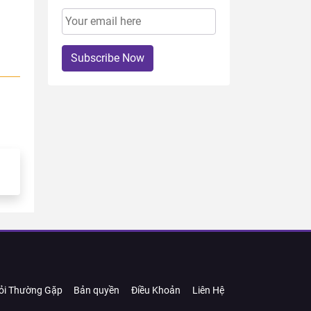
Subscribe Now
ỏi Thường Gặp
Bản quyền
Điều Khoản
Liên Hệ