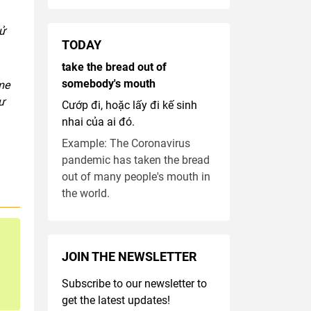
sử
TODAY
take the bread out of
somebody's mouth
me
ư
Cướp đi, hoặc lấy đi kế sinh
nhai của ai đó.
Example: The Coronavirus
pandemic has taken the bread
out of many people's mouth in
the world.
JOIN THE NEWSLETTER
Subscribe to our newsletter to
get the latest updates!