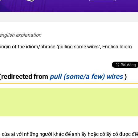
english explanation  
rigin of the idiom/phrase "pulling some wires", English Idiom
(redirected from
pull (some/a few) wires
)
của ai với những người khác để anh ấy hoặc cô ấy có được đi