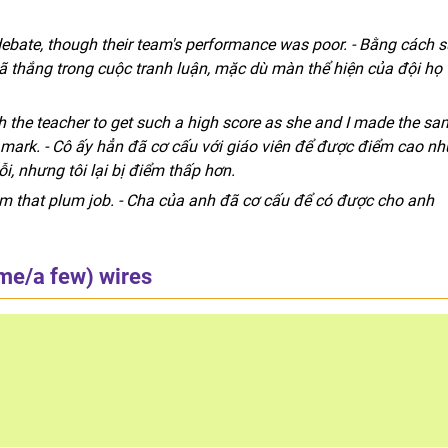
debate, though their team's performance was poor. - Bằng cách 
ã thắng trong cuộc tranh luận, mặc dù màn thể hiện của đội họ
 the teacher to get such a high score as she and I made the sa
r mark. - Cô ấy hẳn đã cơ cấu với giáo viên để được điểm cao nh
i, nhưng tôi lại bị điểm thấp hơn.
him that plum job. - Cha của anh đã cơ cấu để có được cho anh
ome/a few) wires