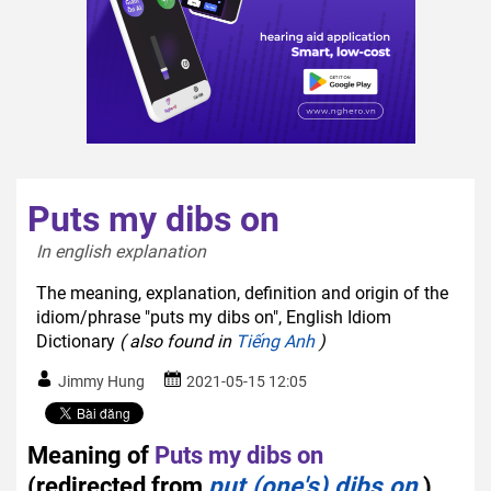
Puts my dibs on
In english explanation  
The meaning, explanation, definition and origin of the
idiom/phrase "puts my dibs on", English Idiom
Dictionary
( also found in
Tiếng Anh
)
Jimmy Hung
2021-05-15 12:05
Meaning of
Puts my dibs on
(redirected from
put (one's) dibs on
)