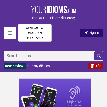
The BIGGEST idiom dictionary
SWITCH TO
ENGLISH
Sign in
INTERFACE
Recent view:
puts my dibs on
Xóa