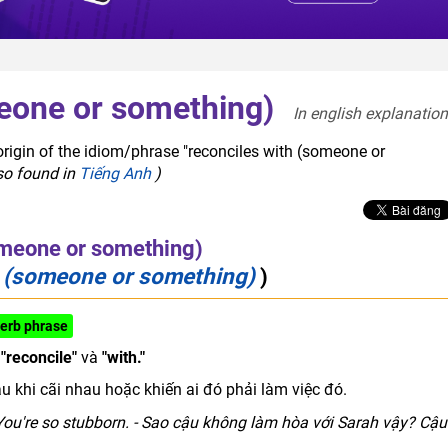
eone or something)
In english explanation
origin of the idiom/phrase "reconciles with (someone or
lso found in
Tiếng Anh
)
omeone or something)
h (someone or something)
)
verb phrase
ừ
"reconcile"
và
"with."
u khi cãi nhau hoặc khiến ai đó phải làm việc đó.
You're so stubborn. - Sao cậu không làm hòa với Sarah vậy? Cậu