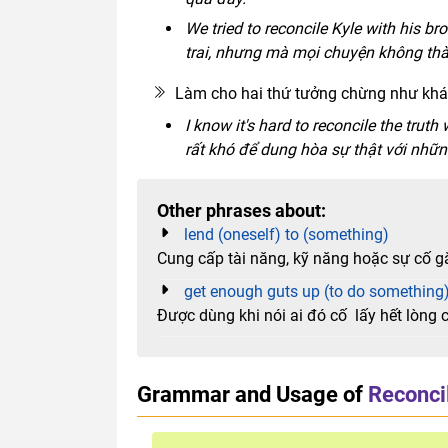
We tried to reconcile Kyle with his bro
trai, nhưng mà mọi chuyện không th
Làm cho hai thứ tưởng chừng như khác
I know it's hard to reconcile the truth 
rất khó để dung hòa sự thật với nhữn
Other phrases about:
lend (oneself) to (something)
Cung cấp tài năng, kỹ năng hoặc sự cố gắ
get enough guts up (to do something
Được dùng khi nói ai đó cố lấy hết lòng
Grammar and Usage of
Reconci