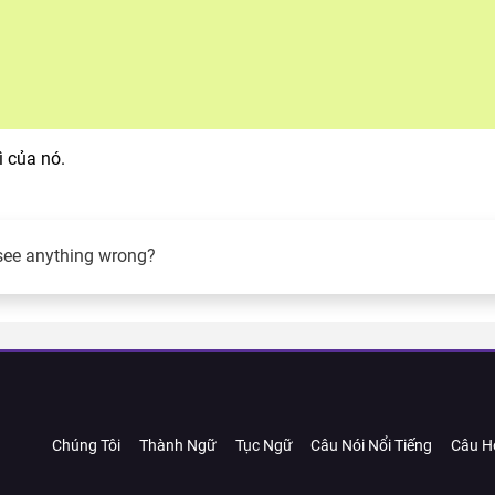
ì của nó.
see anything wrong?
Chúng Tôi
Thành Ngữ
Tục Ngữ
Câu Nói Nổi Tiếng
Câu H