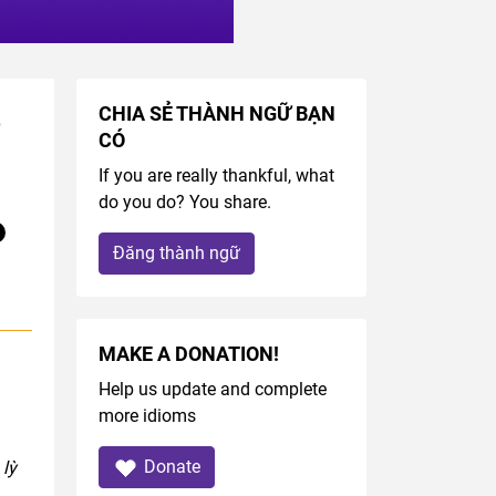
CHIA SẺ THÀNH NGỮ BẠN
  
CÓ
If you are really thankful, what
do you do? You share.
Đăng thành ngữ
MAKE A DONATION!
Help us update and complete
more idioms
Donate
 lỳ