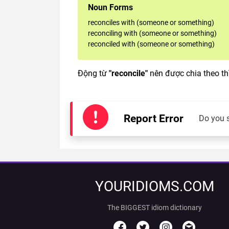
Noun Forms
reconciles with (someone or something)
reconciling with (someone or something)
reconciled with (someone or something)
Động từ
"reconcile"
nên được chia theo th
Report Error
Do you 
YOURIDIOMS.COM
The BIGGEST idiom dictionary