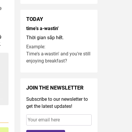
h
TODAY
time's a-wastin'
à
Thời gian sắp hết.
.
Example:
Time's a-wastin' and you're still
enjoying breakfast?
JOIN THE NEWSLETTER
Subscribe to our newsletter to
get the latest updates!