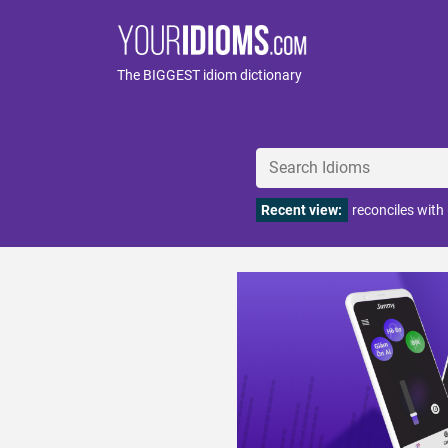
The BIGGEST idiom dictionary
Recent view:
reconciles wit