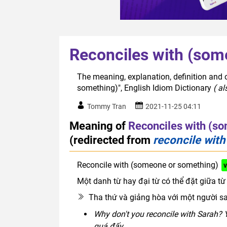
Reconciles with (som
The meaning, explanation, definition and 
something)", English Idiom Dictionary
( a
Tommy Tran
2021-11-25 04:11
Meaning of
Reconciles with (s
(redirected from
reconcile wit
Reconcile with (someone or something)
Một danh từ hay đại từ có thể đặt giữa t
Tha thứ và giảng hòa với một người sa
Why don't you reconcile with Sarah? 
quá đấy.