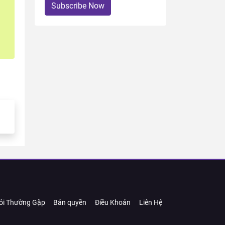
Subscribe Now
ỏi Thường Gặp
Bản quyền
Điều Khoản
Liên Hệ