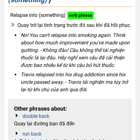
Relapse into (something)
verb phrase
Quay trở lại tình trạng trước đó sau khi đã hồi phục.
No! You can't relapse into smoking again. Think
about how much improvement you've made upon
quitting. - Không đâu! Cậu không thể tái nghiện
thuốc lá lại đâu. Hãy nghĩ xem cậu đã cải thiện
được bao nhiêu kể từ khi cậu bỏ hút thuốc.
Travis relapsed into his drug addiction since his
uncle passed away. - Travis tái nghiện ma túy trở
lại từ khi chú của anh qua đời.
Other phrases about:
double back
Quay lại đường bạn đã đến
run back