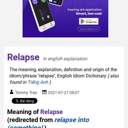
Relapse
In english explanation  
The meaning, explanation, definition and origin of the
idiom/phrase "relapse", English Idiom Dictionary
( also
found in
Tiếng Anh
)
Tommy Tran
2021-07-27 08:07
Meaning of
Relapse
(redirected from
relapse into
(something)
)