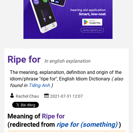
Ripe for
In english explanation  
The meaning, explanation, definition and origin of the
idiom/phrase "ripe for", English Idiom Dictionary
( also
found in
Tiếng Anh
)
Rachel Chau
2021-07-31 12:07
Meaning of
Ripe for
(redirected from
ripe for (something)
)