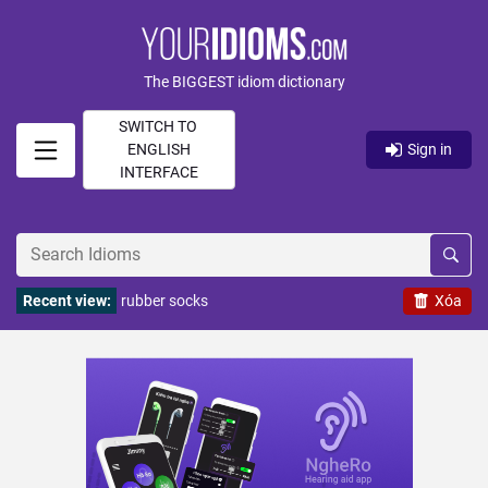
The BIGGEST idiom dictionary
SWITCH TO
ENGLISH
Sign in
INTERFACE
Recent view:
rubber socks
Xóa