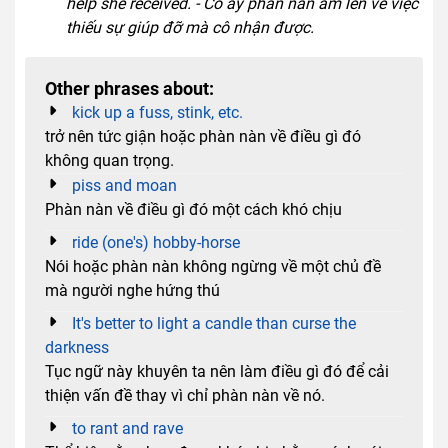
help she received. - Cô ấy phàn nàn ầm lên về việc
thiếu sự giúp đỡ mà cô nhận được.
Other phrases about:
kick up a fuss, stink, etc.
trở nên tức giận hoặc phàn nàn về điều gì đó
không quan trọng.
piss and moan
Phàn nàn về điều gì đó một cách khó chịu
ride (one's) hobby-horse
Nói hoặc phàn nàn không ngừng về một chủ đề
mà người nghe hứng thú
It's better to light a candle than curse the
darkness
Tục ngữ này khuyên ta nên làm điều gì đó để cải
thiện vấn đề thay vì chỉ phàn nàn về nó.
to rant and rave