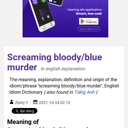
Screaming bloody/blue
murder
In english explanation  
The meaning, explanation, definition and origin of the
idiom/phrase "screaming bloody/blue murder", English
Idiom Dictionary
( also found in
Tiếng Anh
)
Zesty Y
2021-10-24 02:10
Meaning of