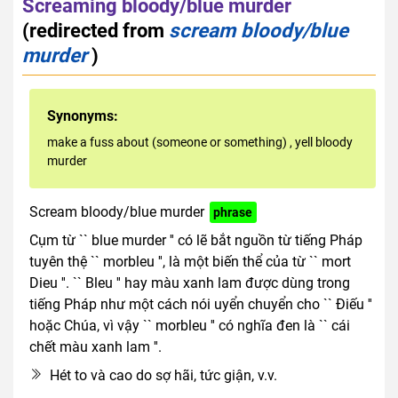
Screaming bloody/blue murder
(redirected from
scream bloody/blue
murder
)
Synonyms:
make a fuss about (someone or something)
,
yell bloody
murder
Scream bloody/blue murder
phrase
Cụm từ `` blue murder '' có lẽ bắt nguồn từ tiếng Pháp
tuyên thệ `` morbleu '', là một biến thể của từ `` mort
Dieu ''. `` Bleu '' hay màu xanh lam được dùng trong
tiếng Pháp như một cách nói uyển chuyển cho `` Điếu ''
hoặc Chúa, vì vậy `` morbleu '' có nghĩa đen là `` cái
chết màu xanh lam ''.
Hét to và cao do sợ hãi, tức giận, v.v.