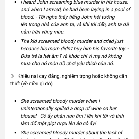
I heard John screaming blue murder in his house,
and when I arrived, he had been laying in a pool of
blood. - Tôi nghe thấy tiếng John hét tướng
lên trong nhà của anh ta, và khi tôi đến, anh ta đã
nằm trên vũng máu.
The kid screamed bloody murder and cried just
because his mom didn't buy him his favorite toy. -
Đứa trẻ la hét ầm ĩ và khóc chỉ vì mẹ nó không
mua cho nó món đồ chơi yêu thích của nó.
Khiếu nại cay đắng, nghiêm trọng hoặc không cần
thiết (về điều gì đó).
She screamed bloody murder when I
unintentionally spilled a drop of wine on her
blouse! - Cô ấy phàn nàn ầm ĩ lên khi tôi vô tình
làm đổ một giọt rượu lên áo cô ấy!
She screamed bloody murder about the lack of