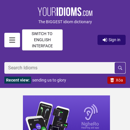
The BIGGEST idiom dictionary
SWITCH TO
ENGLISH
Sign in
INTERFACE
Recent view:
sending us to glory
Xóa