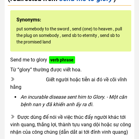
Synonyms:
put somebody to the sword
,
send (one) to heaven
,
pull
the plug on somebody
,
send sb to eternity
,
send sb to
the promised land
Send me to glory
verb phrase
Từ “glory” thường được viết hoa.
Giết người hoặc tiễn ai đó về cõi vĩnh
euphemism
hằng
An incurable disease sent him to Glory. - Một căn
bệnh nan y đã khiến anh ấy ra đi.
Được dùng để nói về việc thúc đẩy người khác tới
vinh quang, thắng lợi, thành tựu vang dội hoặc sự công
nhận của công chúng (dẫn dắt ai tới đỉnh vinh quang)