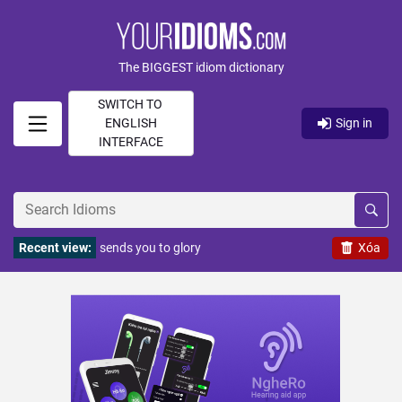
The BIGGEST idiom dictionary
SWITCH TO
ENGLISH
Sign in
INTERFACE
Recent view:
sends you to glory
Xóa