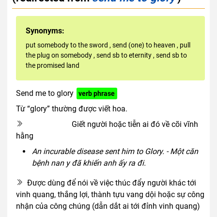
Synonyms:
put somebody to the sword
,
send (one) to heaven
,
pull
the plug on somebody
,
send sb to eternity
,
send sb to
the promised land
Send me to glory
verb phrase
Từ “glory” thường được viết hoa.
Giết người hoặc tiễn ai đó về cõi vĩnh
euphemism
hằng
An incurable disease sent him to Glory. - Một căn
bệnh nan y đã khiến anh ấy ra đi.
Được dùng để nói về việc thúc đẩy người khác tới
vinh quang, thắng lợi, thành tựu vang dội hoặc sự công
nhận của công chúng (dẫn dắt ai tới đỉnh vinh quang)