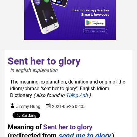
Sent her to glory
In english explanation  
The meaning, explanation, definition and origin of the
idiom/phrase "sent her to glory", English Idiom
Dictionary
( also found in
Tiếng Anh
)
Jimmy Hung
2021-05-25 02:05
Meaning of
Sent her to glory
(redirected from
send me to glory
)