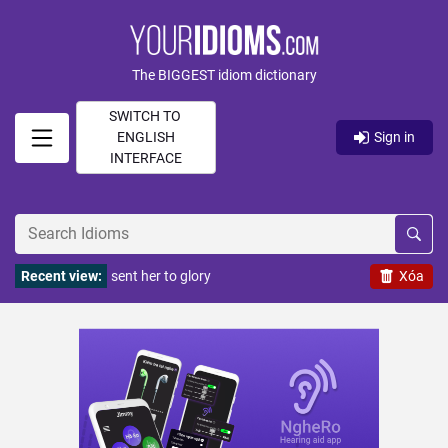
The BIGGEST idiom dictionary
SWITCH TO
ENGLISH
Sign in
INTERFACE
Recent view:
sent her to glory
Xóa