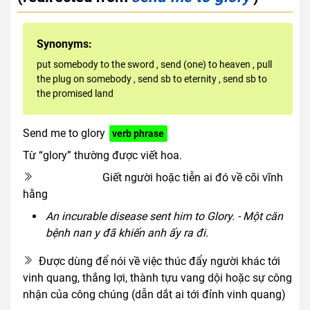
Synonyms:
put somebody to the sword
,
send (one) to heaven
,
pull
the plug on somebody
,
send sb to eternity
,
send sb to
the promised land
Send me to glory
verb phrase
Từ “glory” thường được viết hoa.
Giết người hoặc tiễn ai đó về cõi vĩnh
euphemism
hằng
An incurable disease sent him to Glory. - Một căn
bệnh nan y đã khiến anh ấy ra đi.
Được dùng để nói về việc thúc đẩy người khác tới
vinh quang, thắng lợi, thành tựu vang dội hoặc sự công
nhận của công chúng (dẫn dắt ai tới đỉnh vinh quang)