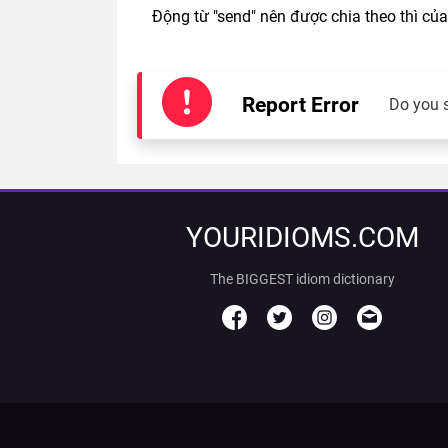
Động từ "send" nên được chia theo thì của
Report Error
Do you 
YOURIDIOMS.COM
The BIGGEST idiom dictionary