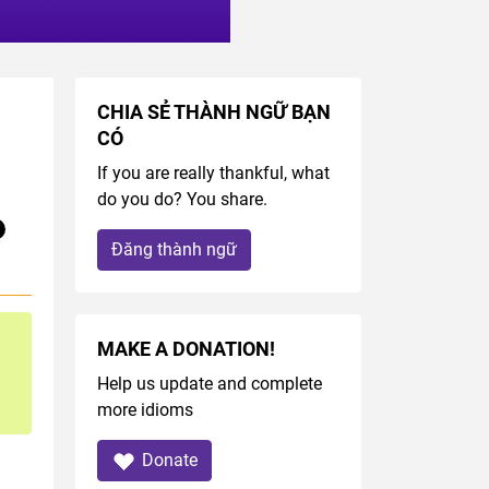
CHIA SẺ THÀNH NGỮ BẠN
CÓ
If you are really thankful, what
do you do? You share.
Đăng thành ngữ
MAKE A DONATION!
Help us update and complete
more idioms
Donate