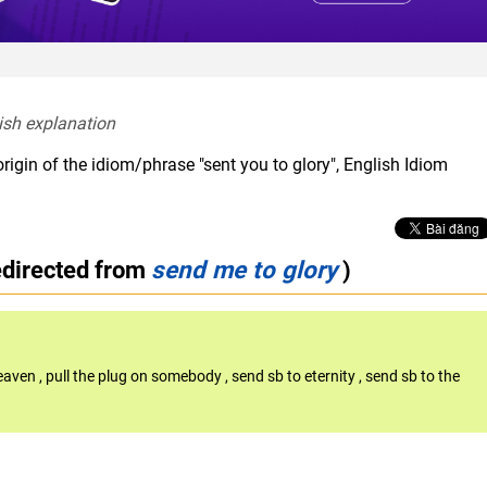
ish explanation  
rigin of the idiom/phrase "sent you to glory", English Idiom
edirected from
send me to glory
)
heaven
,
pull the plug on somebody
,
send sb to eternity
,
send sb to the