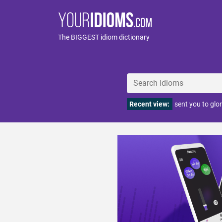
The BIGGEST idiom dictionary
Recent view:
sent you to glo