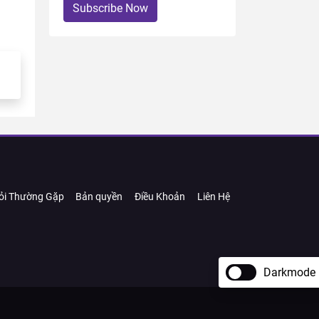
Subscribe Now
ỏi Thường Gặp
Bản quyền
Điều Khoản
Liên Hệ
Darkmode