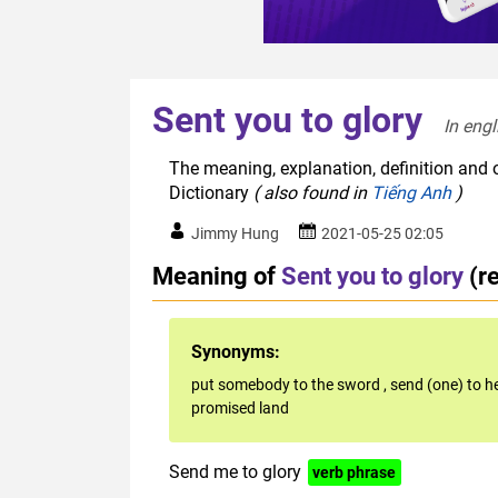
Sent you to glory
In engl
The meaning, explanation, definition and o
Dictionary
( also found in
Tiếng Anh
)
Jimmy Hung
2021-05-25 02:05
Meaning of
Sent you to glory
(r
Synonyms:
put somebody to the sword
,
send (one) to 
promised land
Send me to glory
verb phrase