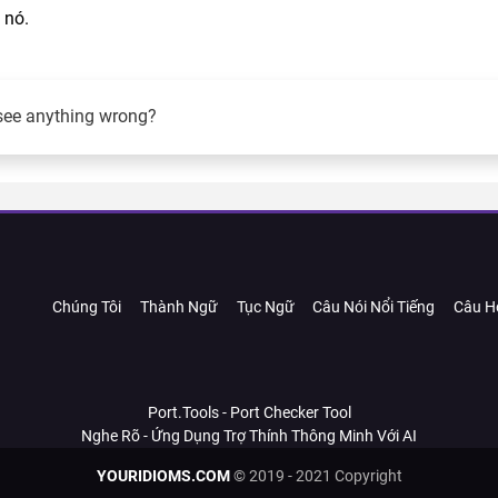
 nó.
see anything wrong?
Chúng Tôi
Thành Ngữ
Tục Ngữ
Câu Nói Nổi Tiếng
Câu H
Port.Tools - Port Checker Tool
Nghe Rõ - Ứng Dụng Trợ Thính Thông Minh Với AI
YOURIDIOMS.COM
© 2019 - 2021 Copyright