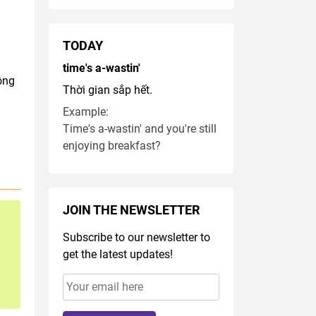
TODAY
time's a-wastin'
ông
Thời gian sắp hết.
Example:
Time's a-wastin' and you're still
enjoying breakfast?
JOIN THE NEWSLETTER
Subscribe to our newsletter to
get the latest updates!