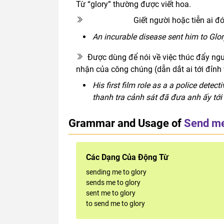
Từ “glory” thường được viết hoa.
Giết người hoặc tiễn ai đ
euphemism
An incurable disease sent him to Glor
Được dùng để nói về việc thúc đẩy ngư
nhận của công chúng (dẫn dắt ai tới đỉnh
His first film role as a a police detec
thanh tra cảnh sát đã đưa anh ấy tới
Grammar and Usage of
Send me
Các Dạng Của Động Từ
sending me to glory
sends me to glory
sent me to glory
to send me to glory